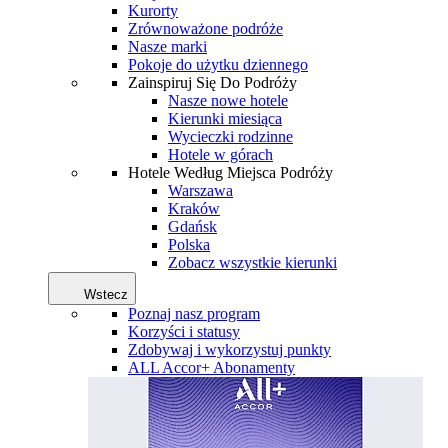
Kurorty
Zrównoważone podróże
Nasze marki
Pokoje do użytku dziennego
Zainspiruj Się Do Podróży
Nasze nowe hotele
Kierunki miesiąca
Wycieczki rodzinne
Hotele w górach
Hotele Według Miejsca Podróży
Warszawa
Kraków
Gdańsk
Polska
Zobacz wszystkie kierunki
Wstecz
Poznaj nasz program
Korzyści i statusy
Zdobywaj i wykorzystuj punkty
ALL Accor+ Abonamenty