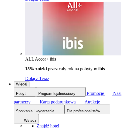
ALL Accor+ ibis
15% znizki
przez cały rok na pobyty
w ibis
Dołącz Teraz
Więcej
Promocje
Nasi
Pobyt
Program lojalnościowy
partnerzy
Karta podarunkowa
Atrakcje
Spotkania i wydarzenia
Dla profesjonalistów
Wstecz
Znajdź hotel