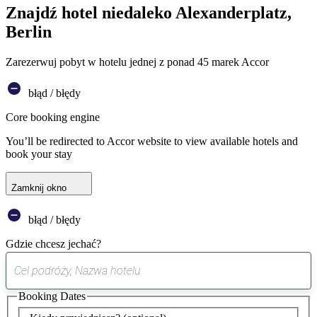
Znajdź hotel niedaleko Alexanderplatz,
Berlin
Zarezerwuj pobyt w hotelu jednej z ponad 45 marek Accor
błąd / błędy
Core booking engine
You’ll be redirected to Accor website to view available hotels and
book your stay
Zamknij okno
błąd / błędy
Gdzie chcesz jechać?
0
sugestia
Booking Dates
została
znaleziona