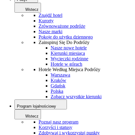
Wstecz
Znajdź hotel
Kurorty
Zrównoważone podróże
Nasze marki
Pokoje do użytku dziennego
Zainspiruj Się Do Podróży
Nasze nowe hotele
Kierunki miesiąca
Wycieczki rodzinne
Hotele w górach
Hotele Według Miejsca Podróży
Warszawa
Kraków
Gdańsk
Polska
Zobacz wszystkie kierunki
Program lojalnościowy
Wstecz
Poznaj nasz program
Korzyści i statusy
Zdobywaj i wykorzystuj punkty