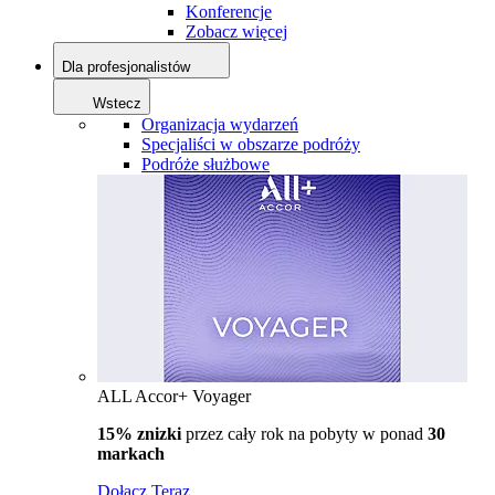
Konferencje
Zobacz więcej
Dla profesjonalistów
Wstecz
Organizacja wydarzeń
Specjaliści w obszarze podróży
Podróże służbowe
ALL Accor+ Voyager
15% znizki
przez cały rok na pobyty w ponad
30
markach
Dołącz Teraz