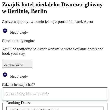
Znajdź hotel niedaleko Dworzec główny
w Berlinie, Berlin
Zarezerwuj pobyt w hotelu jednej z ponad 45 marek Accor
błąd / błędy
Core booking engine
You’ll be redirected to Accor website to view available hotels and
book your stay
Zamknij okno
błąd / błędy
Gdzie chcesz jechać?
0
sugestia
Booking Dates
została
znaleziona