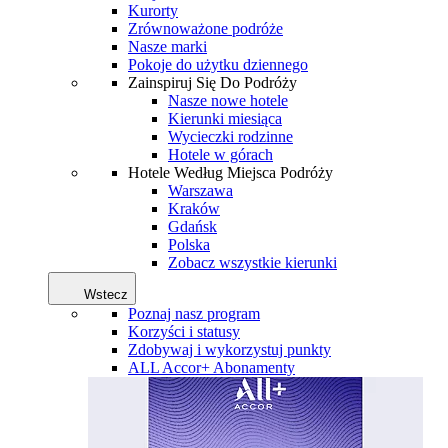
Kurorty
Zrównoważone podróże
Nasze marki
Pokoje do użytku dziennego
Zainspiruj Się Do Podróży
Nasze nowe hotele
Kierunki miesiąca
Wycieczki rodzinne
Hotele w górach
Hotele Według Miejsca Podróży
Warszawa
Kraków
Gdańsk
Polska
Zobacz wszystkie kierunki
Wstecz
Poznaj nasz program
Korzyści i statusy
Zdobywaj i wykorzystuj punkty
ALL Accor+ Abonamenty