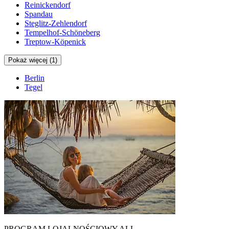
Reinickendorf
Spandau
Steglitz-Zehlendorf
Tempelhof-Schöneberg
Treptow-Köpenick
Pokaż więcej (1)
Berlin
Tegel
PROGRAM LOJALNOŚCIOWY ALL