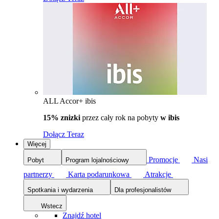
ALL Accor+ ibis
15% znizki
przez cały rok na pobyty
w ibis
Dołącz Teraz
Więcej
Promocje
Nasi
Pobyt
Program lojalnościowy
partnerzy
Karta podarunkowa
Atrakcje
Spotkania i wydarzenia
Dla profesjonalistów
Wstecz
Znajdź hotel