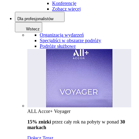
Konferencje
Zobacz więcej
Dla profesjonalistów
Wstecz
Organizacja wydarzeń
Specjaliści w obszarze podróży
Podróże służbowe
ALL Accor+ Voyager
15% znizki
przez cały rok na pobyty w ponad
30
markach
Dołącz Teraz