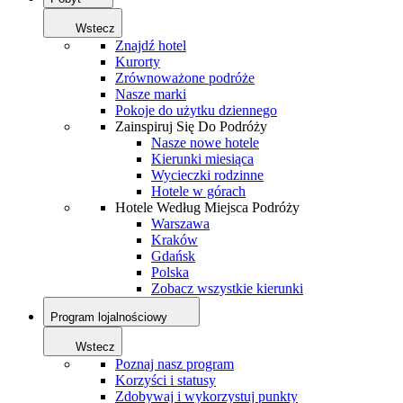
Wstecz
Znajdź hotel
Kurorty
Zrównoważone podróże
Nasze marki
Pokoje do użytku dziennego
Zainspiruj Się Do Podróży
Nasze nowe hotele
Kierunki miesiąca
Wycieczki rodzinne
Hotele w górach
Hotele Według Miejsca Podróży
Warszawa
Kraków
Gdańsk
Polska
Zobacz wszystkie kierunki
Program lojalnościowy
Wstecz
Poznaj nasz program
Korzyści i statusy
Zdobywaj i wykorzystuj punkty