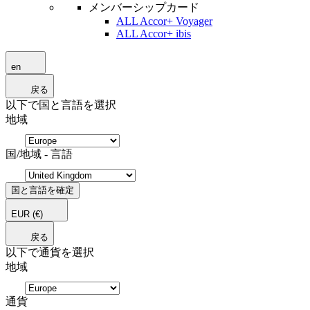
メンバーシップカード
ALL Accor+ Voyager
ALL Accor+ ibis
en
戻る
以下で国と言語を選択
地域
国/地域 - 言語
国と言語を確定
EUR
(€)
戻る
以下で通貨を選択
地域
通貨