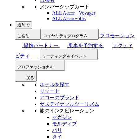
出張者
メンバーシップカード
ALL Accor+ Voyager
ALL Accor+ ibis
追加で
プロモーション
ご宿泊
ロイヤリティプログラム
提携パートナー
乗車を予約する
アクティ
ビティ
ミーティング＆イベント
プロフェッショナル
戻る
ホテルを探す
リゾート
アコーのブランド
サステイナブルツーリズム
旅のインスピレーション
マガジン
モルディブ
バリ
タイ