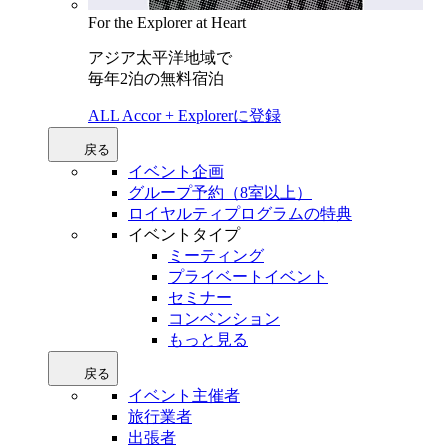
For the Explorer at Heart
アジア太平洋地域で
毎年2泊の無料宿泊
ALL Accor + Explorerに登録
戻る
イベント企画
グループ予約（8室以上）
ロイヤルティプログラムの特典
イベントタイプ
ミーティング
プライベートイベント
セミナー
コンベンション
もっと見る
戻る
イベント主催者
旅行業者
出張者