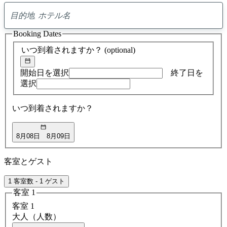
0
ア
Booking Dates
ド
バ
いつ到着されますか？
(optional)
イ
ス
の
開始日を選択
終了日を
検
選択
索
結
いつ到着されますか？
果
8月08日
8月09日
客室とゲスト
1 客室数 - 1 ゲスト
客室 1
客室 1
大人（人数）