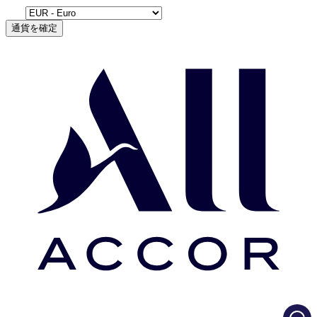
通貨を確定
Load