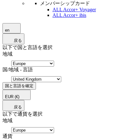
メンバーシップカード
ALL Accor+ Voyager
ALL Accor+ ibis
en
戻る
以下で国と言語を選択
地域
国/地域 - 言語
国と言語を確定
EUR
(€)
戻る
以下で通貨を選択
地域
通貨