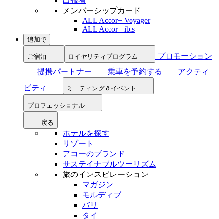
出張者
メンバーシップカード
ALL Accor+ Voyager
ALL Accor+ ibis
追加で
プロモーション
ご宿泊
ロイヤリティプログラム
提携パートナー
乗車を予約する
アクティ
ビティ
ミーティング＆イベント
プロフェッショナル
戻る
ホテルを探す
リゾート
アコーのブランド
サステイナブルツーリズム
旅のインスピレーション
マガジン
モルディブ
バリ
タイ