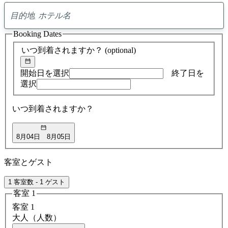
0
ア
Booking Dates
ド
バ
いつ到着されますか？
(optional)
イ
ス
の
開始日を選択
終了日を
検
選択
索
結
いつ到着されますか？
果
8月04日
8月05日
客室とゲスト
1 客室数 - 1 ゲスト
客室 1
客室 1
大人（人数）