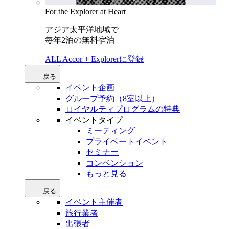
For the Explorer at Heart
アジア太平洋地域で
毎年2泊の無料宿泊
ALL Accor + Explorerに登録
戻る
イベント企画
グループ予約（8室以上）
ロイヤルティプログラムの特典
イベントタイプ
ミーティング
プライベートイベント
セミナー
コンベンション
もっと見る
戻る
イベント主催者
旅行業者
出張者