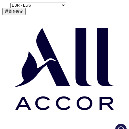
通貨を確定
Load