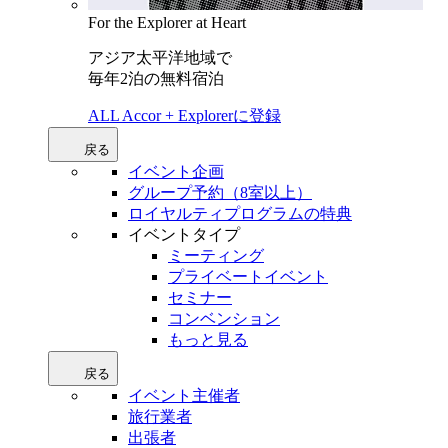
For the Explorer at Heart
アジア太平洋地域で
毎年2泊の無料宿泊
ALL Accor + Explorerに登録
戻る
イベント企画
グループ予約（8室以上）
ロイヤルティプログラムの特典
イベントタイプ
ミーティング
プライベートイベント
セミナー
コンベンション
もっと見る
戻る
イベント主催者
旅行業者
出張者