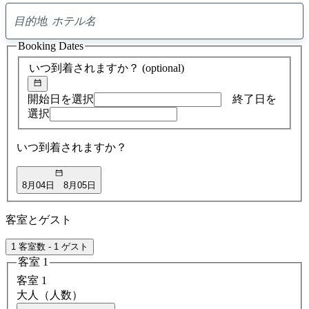
0
ア
Booking Dates
ド
バ
いつ到着されますか？
(optional)
イ
ス
の
開始日を選択
終了日を
検
選択
索
結
いつ到着されますか？
果
8月04日
8月05日
客室とゲスト
1 客室数 - 1 ゲスト
客室 1
客室 1
大人（人数）