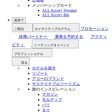
出張者
メンバーシップカード
ALL Accor+ Voyager
ALL Accor+ ibis
追加で
プロモーション
ご宿泊
ロイヤリティプログラム
提携パートナー
乗車を予約する
アクティ
ビティ
ミーティング＆イベント
プロフェッショナル
戻る
ホテルを探す
リゾート
アコーのブランド
サステイナブルツーリズム
旅のインスピレーション
マガジン
モルディブ
バリ
タイ