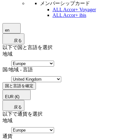
メンバーシップカード
ALL Accor+ Voyager
ALL Accor+ ibis
en
戻る
以下で国と言語を選択
地域
国/地域 - 言語
国と言語を確定
EUR
(€)
戻る
以下で通貨を選択
地域
通貨