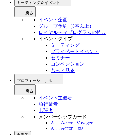
ミーティング＆イベント
戻る
イベント企画
グループ予約（8室以上）
ロイヤルティプログラムの特典
イベントタイプ
ミーティング
プライベートイベント
セミナー
コンベンション
もっと見る
プロフェッショナル
戻る
イベント主催者
旅行業者
出張者
メンバーシップカード
ALL Accor+ Voyager
ALL Accor+ ibis
追加で