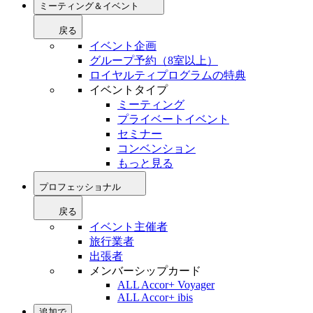
ミーティング＆イベント
戻る
イベント企画
グループ予約（8室以上）
ロイヤルティプログラムの特典
イベントタイプ
ミーティング
プライベートイベント
セミナー
コンベンション
もっと見る
プロフェッショナル
戻る
イベント主催者
旅行業者
出張者
メンバーシップカード
ALL Accor+ Voyager
ALL Accor+ ibis
追加で