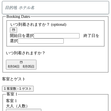
0
ア
Booking Dates
ド
バ
いつ到着されますか？
(optional)
イ
ス
の
開始日を選択
終了日を
検
選択
索
結
いつ到着されますか？
果
8月04日
8月05日
客室とゲスト
1 客室数 - 1 ゲスト
客室 1
客室 1
大人（人数）