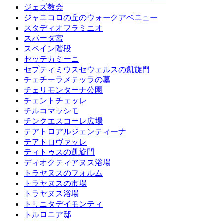
ジェズ教会
ジャニコロの丘のウォークアベニュー
スタディオフラミニオ
スパーダ宮
スペイン階段
セッテカミーニ
セプティミウスセウェルスの凱旋門
チェチーラメテッラの墓
チェリモンターナ公園
チェントチェッレ
チルコマッシモ
チンクエスコーレ広場
テアトロアルジェンティーナ
テアトロヴァッレ
ティトゥスの凱旋門
ディオクティアヌス浴場
トラヤヌスのフォルム
トラヤヌスの市場
トラヤヌス浴場
トリニタデイモンティ
トルロニア邸