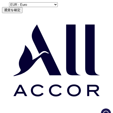
通貨を確定
Load