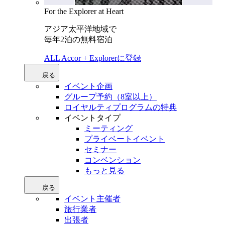
For the Explorer at Heart
アジア太平洋地域で
毎年2泊の無料宿泊
ALL Accor + Explorerに登録
戻る
イベント企画
グループ予約（8室以上）
ロイヤルティプログラムの特典
イベントタイプ
ミーティング
プライベートイベント
セミナー
コンベンション
もっと見る
戻る
イベント主催者
旅行業者
出張者