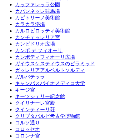
カッファレッラ公園
カパンネッレ競馬場
カピトリーノ美術館
カラカラ浴場
カルロビロッティ美術館
カンチェッレリア宮
カンピドリオ広場
カンポ デ フィオーリ
カンポディフィオーリ広場
ガイウスケスティウスのピラミッド
ガッレリアアルベルトソルディ
ガルバテッラ
キャンパスバイオメディコ大学
キージ宮
キーツシェリー記念館
クイリナーレ宮殿
クインティーリ荘
クリプタバルビ考古学博物館
コルソ通り
コロッセオ
コロンナ宮