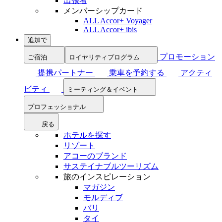
出張者
メンバーシップカード
ALL Accor+ Voyager
ALL Accor+ ibis
追加で
プロモーション
ご宿泊
ロイヤリティプログラム
提携パートナー
乗車を予約する
アクティ
ビティ
ミーティング＆イベント
プロフェッショナル
戻る
ホテルを探す
リゾート
アコーのブランド
サステイナブルツーリズム
旅のインスピレーション
マガジン
モルディブ
バリ
タイ