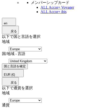
メンバーシップカード
ALL Accor+ Voyager
ALL Accor+ ibis
en
戻る
以下で国と言語を選択
地域
国/地域 - 言語
国と言語を確定
EUR
(€)
戻る
以下で通貨を選択
地域
通貨