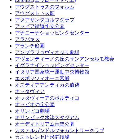
Euroma2(エウローマドゥエ)
アウグストゥスのフォルム
アウグストゥス廟
アクアサンタゴルフクラブ
アッピア街道州立公園
アナニーナショッピングセンター
アラパキス
アランチ庭園
アンブラジョヴィネッリ劇場
アヴェンティーノの丘のサンアンセルモ教会
イグラナイショッピングセンター
イタリア国家統一運動中央博物館
エスポジツィオーニ宮殿
オスティアアンティカの遺跡
オッタヴィア
オッタヴィーアのポルティコ
オッピオの丘公園
オリンピコ劇場
オリンピック水泳スタジアム
オーディトリアム音楽公園
カステルガンドルフォカントリークラブ
カストレンセ円形闘技場