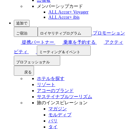
出張者
メンバーシップカード
ALL Accor+ Voyager
ALL Accor+ ibis
追加で
プロモーション
ご宿泊
ロイヤリティプログラム
提携パートナー
乗車を予約する
アクティ
ビティ
ミーティング＆イベント
プロフェッショナル
戻る
ホテルを探す
リゾート
アコーのブランド
サステイナブルツーリズム
旅のインスピレーション
マガジン
モルディブ
バリ
タイ