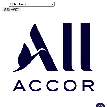
通貨を確定
Load