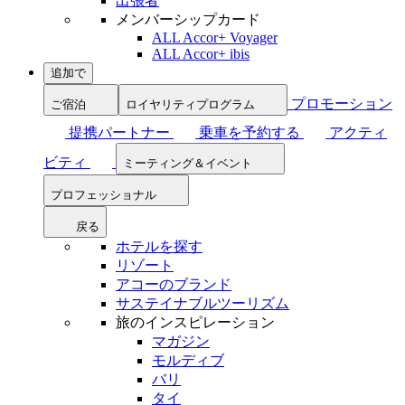
出張者
メンバーシップカード
ALL Accor+ Voyager
ALL Accor+ ibis
追加で
プロモーション
ご宿泊
ロイヤリティプログラム
提携パートナー
乗車を予約する
アクティ
ビティ
ミーティング＆イベント
プロフェッショナル
戻る
ホテルを探す
リゾート
アコーのブランド
サステイナブルツーリズム
旅のインスピレーション
マガジン
モルディブ
バリ
タイ