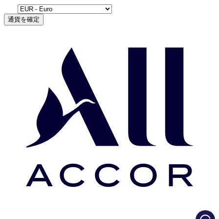
通貨を確定
Load