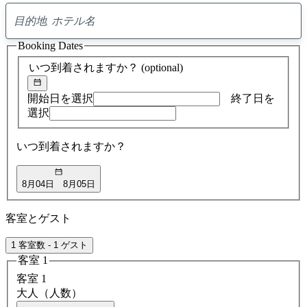
0
ア
Booking Dates
ド
バ
いつ到着されますか？
(optional)
イ
ス
の
開始日を選択
終了日を
検
選択
索
結
いつ到着されますか？
果
8月04日
8月05日
客室とゲスト
1 客室数 - 1 ゲスト
客室 1
客室 1
大人（人数）