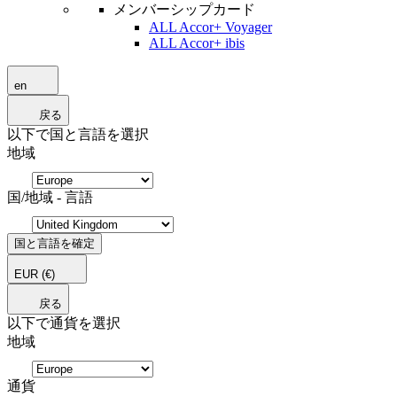
メンバーシップカード
ALL Accor+ Voyager
ALL Accor+ ibis
en
戻る
以下で国と言語を選択
地域
国/地域 - 言語
国と言語を確定
EUR
(€)
戻る
以下で通貨を選択
地域
通貨