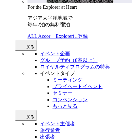
For the Explorer at Heart
アジア太平洋地域で
毎年2泊の無料宿泊
ALL Accor + Explorerに登録
戻る
イベント企画
グループ予約（8室以上）
ロイヤルティプログラムの特典
イベントタイプ
ミーティング
プライベートイベント
セミナー
コンベンション
もっと見る
戻る
イベント主催者
旅行業者
出張者