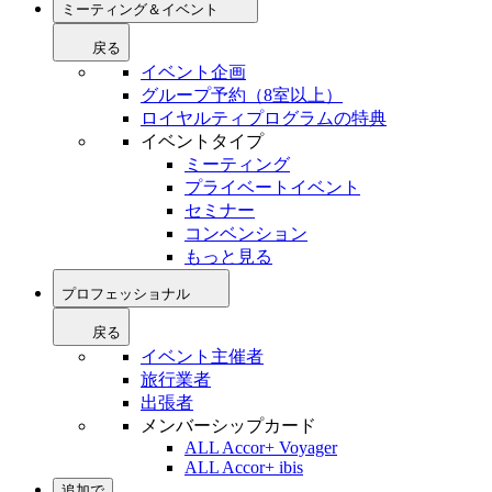
ミーティング＆イベント
戻る
イベント企画
グループ予約（8室以上）
ロイヤルティプログラムの特典
イベントタイプ
ミーティング
プライベートイベント
セミナー
コンベンション
もっと見る
プロフェッショナル
戻る
イベント主催者
旅行業者
出張者
メンバーシップカード
ALL Accor+ Voyager
ALL Accor+ ibis
追加で