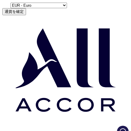
通貨を確定
Load