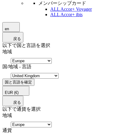
メンバーシップカード
ALL Accor+ Voyager
ALL Accor+ ibis
en
戻る
以下で国と言語を選択
地域
国/地域 - 言語
国と言語を確定
EUR
(€)
戻る
以下で通貨を選択
地域
通貨