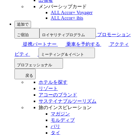
出張者
メンバーシップカード
ALL Accor+ Voyager
ALL Accor+ ibis
追加で
プロモーション
ご宿泊
ロイヤリティプログラム
提携パートナー
乗車を予約する
アクティ
ビティ
ミーティング＆イベント
プロフェッショナル
戻る
ホテルを探す
リゾート
アコーのブランド
サステイナブルツーリズム
旅のインスピレーション
マガジン
モルディブ
バリ
タイ