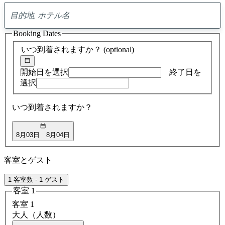
0
ア
Booking Dates
ド
バ
いつ到着されますか？
(optional)
イ
ス
の
開始日を選択
終了日を
検
選択
索
結
いつ到着されますか？
果
8月03日
8月04日
客室とゲスト
1 客室数 - 1 ゲスト
客室 1
客室 1
大人（人数）