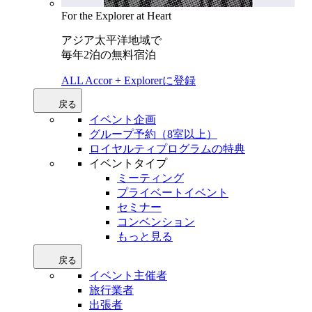
For the Explorer at Heart
アジア太平洋地域で
毎年2泊の無料宿泊
ALL Accor + Explorerに登録
戻る
イベント企画
グループ予約（8室以上）
ロイヤルティプログラムの特典
イベントタイプ
ミーティング
プライベートイベント
セミナー
コンベンション
もっと見る
戻る
イベント主催者
旅行業者
出張者