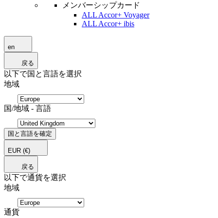
メンバーシップカード
ALL Accor+ Voyager
ALL Accor+ ibis
en
戻る
以下で国と言語を選択
地域
国/地域 - 言語
国と言語を確定
EUR
(€)
戻る
以下で通貨を選択
地域
通貨