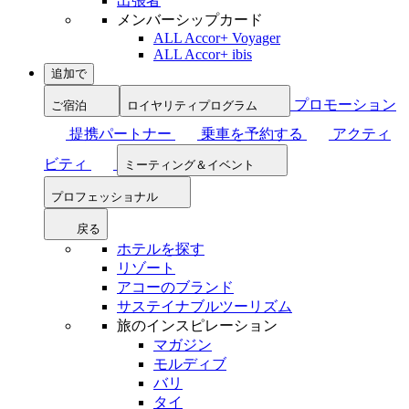
出張者
メンバーシップカード
ALL Accor+ Voyager
ALL Accor+ ibis
追加で
プロモーション
ご宿泊
ロイヤリティプログラム
提携パートナー
乗車を予約する
アクティ
ビティ
ミーティング＆イベント
プロフェッショナル
戻る
ホテルを探す
リゾート
アコーのブランド
サステイナブルツーリズム
旅のインスピレーション
マガジン
モルディブ
バリ
タイ