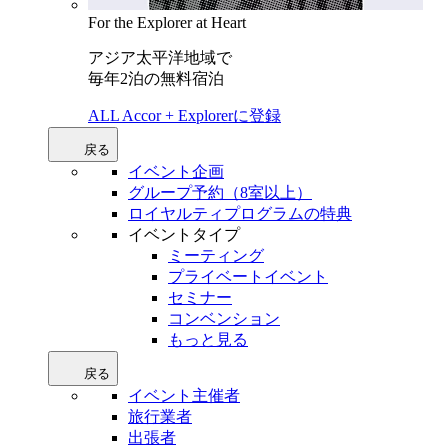
For the Explorer at Heart
アジア太平洋地域で
毎年2泊の無料宿泊
ALL Accor + Explorerに登録
戻る
イベント企画
グループ予約（8室以上）
ロイヤルティプログラムの特典
イベントタイプ
ミーティング
プライベートイベント
セミナー
コンベンション
もっと見る
戻る
イベント主催者
旅行業者
出張者