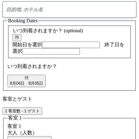
0
ア
Booking Dates
ド
バ
いつ到着されますか？
(optional)
イ
ス
の
開始日を選択
終了日を
検
選択
索
結
いつ到着されますか？
果
8月04日
8月05日
客室とゲスト
1 客室数 - 1 ゲスト
客室 1
客室 1
大人（人数）