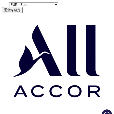
通貨を確定
Load