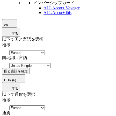
メンバーシップカード
ALL Accor+ Voyager
ALL Accor+ ibis
en
戻る
以下で国と言語を選択
地域
国/地域 - 言語
国と言語を確定
EUR
(€)
戻る
以下で通貨を選択
地域
通貨