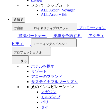
出張者
メンバーシップカード
ALL Accor+ Voyager
ALL Accor+ ibis
追加で
プロモーション
ご宿泊
ロイヤリティプログラム
提携パートナー
乗車を予約する
アクティ
ビティ
ミーティング＆イベント
プロフェッショナル
戻る
ホテルを探す
リゾート
アコーのブランド
サステイナブルツーリズム
旅のインスピレーション
マガジン
モルディブ
バリ
タイ