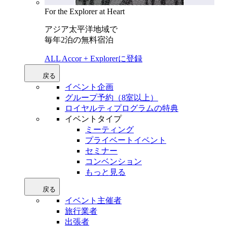
For the Explorer at Heart
アジア太平洋地域で
毎年2泊の無料宿泊
ALL Accor + Explorerに登録
戻る
イベント企画
グループ予約（8室以上）
ロイヤルティプログラムの特典
イベントタイプ
ミーティング
プライベートイベント
セミナー
コンベンション
もっと見る
戻る
イベント主催者
旅行業者
出張者