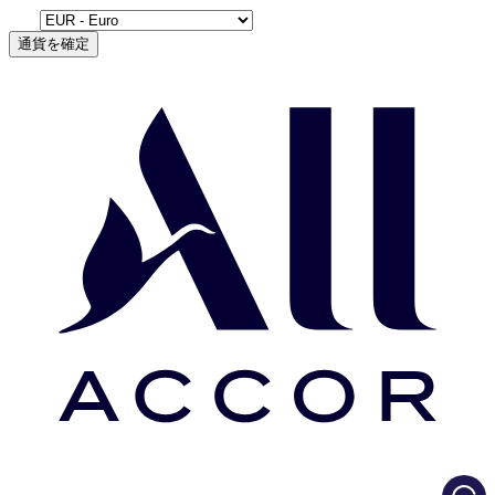
通貨を確定
Load