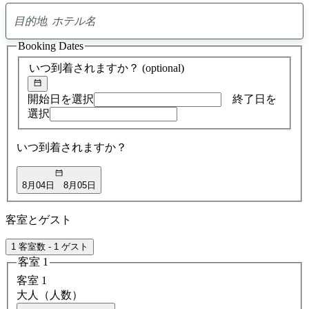
0
ア
Booking Dates
ド
バ
いつ到着されますか？
(optional)
イ
ス
の
開始日を選択
終了日を
検
選択
索
結
いつ到着されますか？
果
8月04日
8月05日
客室とゲスト
1 客室数 - 1 ゲスト
客室 1
客室 1
大人（人数）