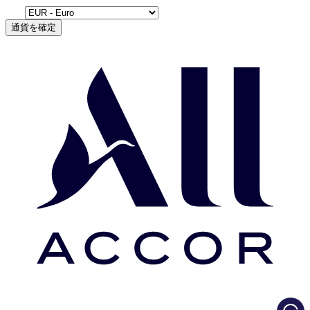
通貨を確定
Load