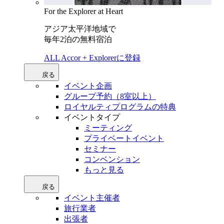
For the Explorer at Heart
アジア太平洋地域で
毎年2泊の無料宿泊
ALL Accor + Explorerに登録
戻る
イベント企画
グループ予約（8室以上）
ロイヤルティプログラムの特典
イベントタイプ
ミーティング
プライベートイベント
セミナー
コンベンション
もっと見る
戻る
イベント主催者
旅行業者
出張者