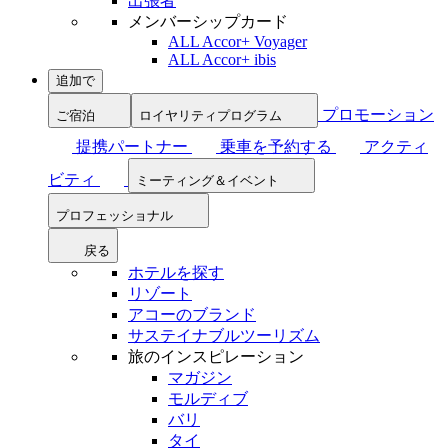
出張者
メンバーシップカード
ALL Accor+ Voyager
ALL Accor+ ibis
追加で
プロモーション
ご宿泊
ロイヤリティプログラム
提携パートナー
乗車を予約する
アクティ
ビティ
ミーティング＆イベント
プロフェッショナル
戻る
ホテルを探す
リゾート
アコーのブランド
サステイナブルツーリズム
旅のインスピレーション
マガジン
モルディブ
バリ
タイ