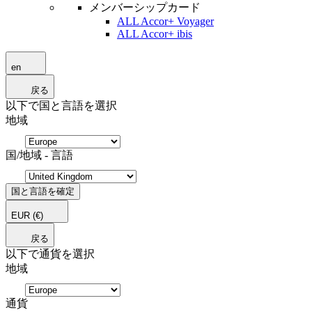
メンバーシップカード
ALL Accor+ Voyager
ALL Accor+ ibis
en
戻る
以下で国と言語を選択
地域
国/地域 - 言語
国と言語を確定
EUR
(€)
戻る
以下で通貨を選択
地域
通貨