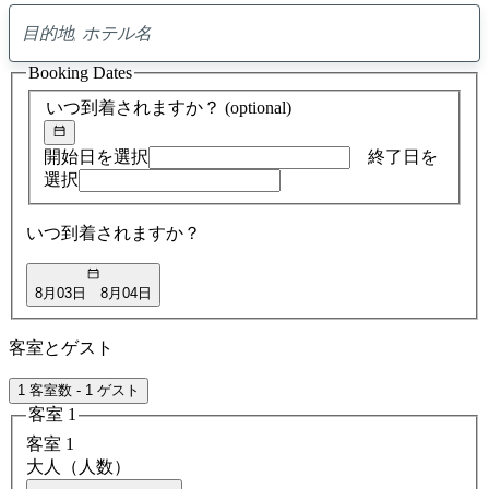
0
ア
Booking Dates
ド
バ
いつ到着されますか？
(optional)
イ
ス
の
開始日を選択
終了日を
検
選択
索
結
いつ到着されますか？
果
8月03日
8月04日
客室とゲスト
1 客室数 - 1 ゲスト
客室 1
客室 1
大人（人数）