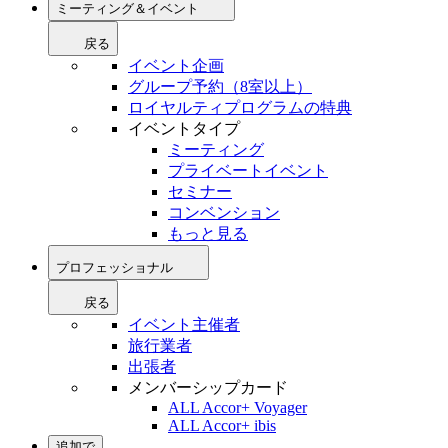
ミーティング＆イベント
戻る
イベント企画
グループ予約（8室以上）
ロイヤルティプログラムの特典
イベントタイプ
ミーティング
プライベートイベント
セミナー
コンベンション
もっと見る
プロフェッショナル
戻る
イベント主催者
旅行業者
出張者
メンバーシップカード
ALL Accor+ Voyager
ALL Accor+ ibis
追加で