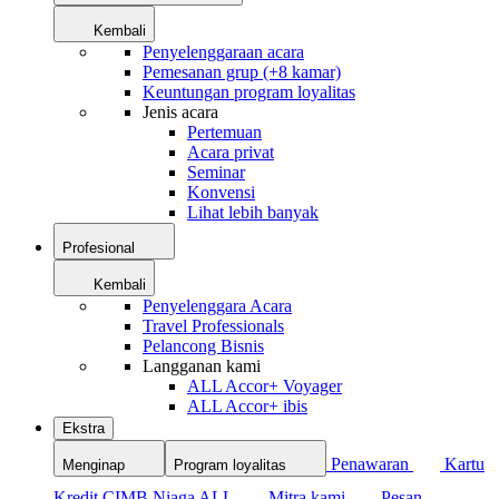
Kembali
Penyelenggaraan acara
Pemesanan grup (+8 kamar)
Keuntungan program loyalitas
Jenis acara
Pertemuan
Acara privat
Seminar
Konvensi
Lihat lebih banyak
Profesional
Kembali
Penyelenggara Acara
Travel Professionals
Pelancong Bisnis
Langganan kami
ALL Accor+ Voyager
ALL Accor+ ibis
Ekstra
Penawaran
Kartu
Menginap
Program loyalitas
Kredit CIMB Niaga ALL
Mitra kami
Pesan