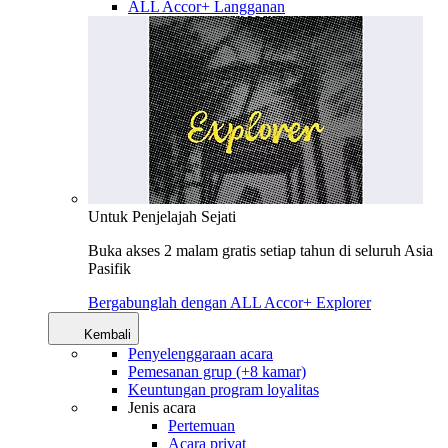
ALL Accor+ Langganan
Untuk Penjelajah Sejati
Buka akses 2 malam gratis setiap tahun di seluruh Asia
Pasifik
Bergabunglah dengan ALL Accor+ Explorer
Kembali
Penyelenggaraan acara
Pemesanan grup (+8 kamar)
Keuntungan program loyalitas
Jenis acara
Pertemuan
Acara privat