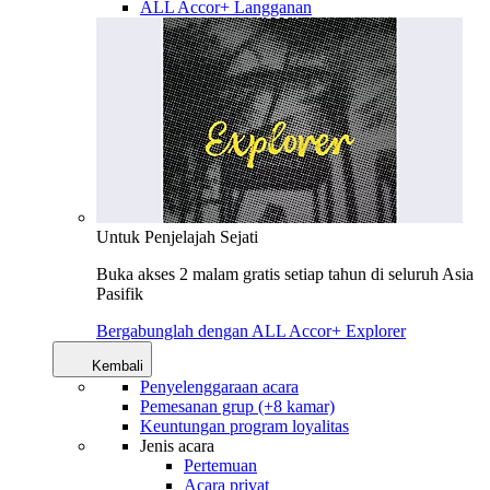
ALL Accor+ Langganan
Untuk Penjelajah Sejati
Buka akses 2 malam gratis setiap tahun di seluruh Asia
Pasifik
Bergabunglah dengan ALL Accor+ Explorer
Kembali
Penyelenggaraan acara
Pemesanan grup (+8 kamar)
Keuntungan program loyalitas
Jenis acara
Pertemuan
Acara privat