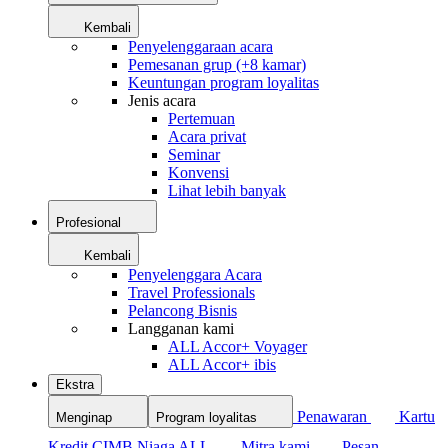
Kembali
Penyelenggaraan acara
Pemesanan grup (+8 kamar)
Keuntungan program loyalitas
Jenis acara
Pertemuan
Acara privat
Seminar
Konvensi
Lihat lebih banyak
Profesional
Kembali
Penyelenggara Acara
Travel Professionals
Pelancong Bisnis
Langganan kami
ALL Accor+ Voyager
ALL Accor+ ibis
Ekstra
Penawaran
Kartu
Menginap
Program loyalitas
Kredit CIMB Niaga ALL
Mitra kami
Pesan