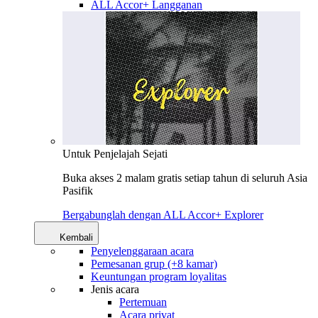
ALL Accor+ Langganan
Untuk Penjelajah Sejati
Buka akses 2 malam gratis setiap tahun di seluruh Asia
Pasifik
Bergabunglah dengan ALL Accor+ Explorer
Kembali
Penyelenggaraan acara
Pemesanan grup (+8 kamar)
Keuntungan program loyalitas
Jenis acara
Pertemuan
Acara privat