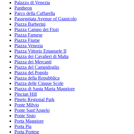
Palazzo di Venezia
Pantheon
Parco della Caffarella
Passeggiata Avenue of Gianicolo
Piazza Barberini
Piazza Campo dei Fiori
Piazza Farnese
Piazza Fiume
Piazza Venezia
Piazza Vittorio Emanuele II
Piazza dei Cavalieri di Malta
Piazza dei Mercanti
Piazza del Campidoglio
Piazza del Popolo
Piazza della Repubblica
Piazza delle Cinque Scole
Piazza di Santa Maria Maggiore
Pincian Hill
Pineto Regional Park
Ponte Milvio
Ponte Sant'Angelo
Ponte Sisto
Porta Maggiore
Porta Pia
Porta Portese