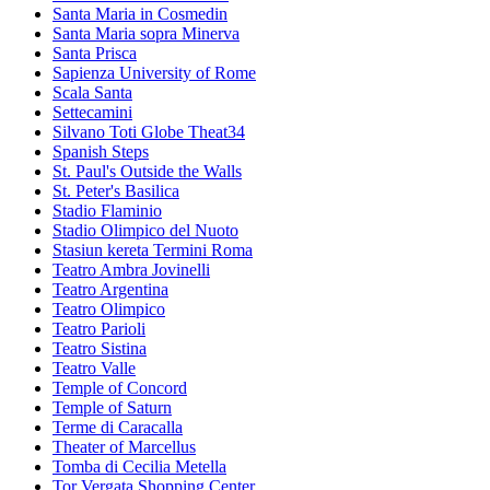
Santa Maria in Cosmedin
Santa Maria sopra Minerva
Santa Prisca
Sapienza University of Rome
Scala Santa
Settecamini
Silvano Toti Globe Theat34
Spanish Steps
St. Paul's Outside the Walls
St. Peter's Basilica
Stadio Flaminio
Stadio Olimpico del Nuoto
Stasiun kereta Termini Roma
Teatro Ambra Jovinelli
Teatro Argentina
Teatro Olimpico
Teatro Parioli
Teatro Sistina
Teatro Valle
Temple of Concord
Temple of Saturn
Terme di Caracalla
Theater of Marcellus
Tomba di Cecilia Metella
Tor Vergata Shopping Center