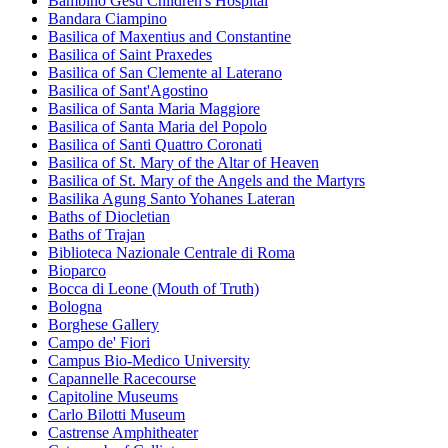
Bambino Gesù Children's Hospital
Bandara Ciampino
Basilica of Maxentius and Constantine
Basilica of Saint Praxedes
Basilica of San Clemente al Laterano
Basilica of Sant'Agostino
Basilica of Santa Maria Maggiore
Basilica of Santa Maria del Popolo
Basilica of Santi Quattro Coronati
Basilica of St. Mary of the Altar of Heaven
Basilica of St. Mary of the Angels and the Martyrs
Basilika Agung Santo Yohanes Lateran
Baths of Diocletian
Baths of Trajan
Biblioteca Nazionale Centrale di Roma
Bioparco
Bocca di Leone (Mouth of Truth)
Bologna
Borghese Gallery
Campo de' Fiori
Campus Bio-Medico University
Capannelle Racecourse
Capitoline Museums
Carlo Bilotti Museum
Castrense Amphitheater