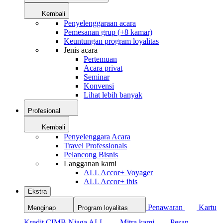
Kembali
Penyelenggaraan acara
Pemesanan grup (+8 kamar)
Keuntungan program loyalitas
Jenis acara
Pertemuan
Acara privat
Seminar
Konvensi
Lihat lebih banyak
Profesional
Kembali
Penyelenggara Acara
Travel Professionals
Pelancong Bisnis
Langganan kami
ALL Accor+ Voyager
ALL Accor+ ibis
Ekstra
Penawaran
Kartu
Menginap
Program loyalitas
Kredit CIMB Niaga ALL
Mitra kami
Pesan