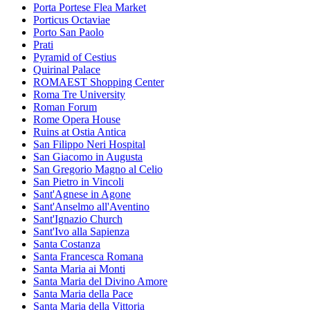
Porta Portese Flea Market
Porticus Octaviae
Porto San Paolo
Prati
Pyramid of Cestius
Quirinal Palace
ROMAEST Shopping Center
Roma Tre University
Roman Forum
Rome Opera House
Ruins at Ostia Antica
San Filippo Neri Hospital
San Giacomo in Augusta
San Gregorio Magno al Celio
San Pietro in Vincoli
Sant'Agnese in Agone
Sant'Anselmo all'Aventino
Sant'Ignazio Church
Sant'Ivo alla Sapienza
Santa Costanza
Santa Francesca Romana
Santa Maria ai Monti
Santa Maria del Divino Amore
Santa Maria della Pace
Santa Maria della Vittoria