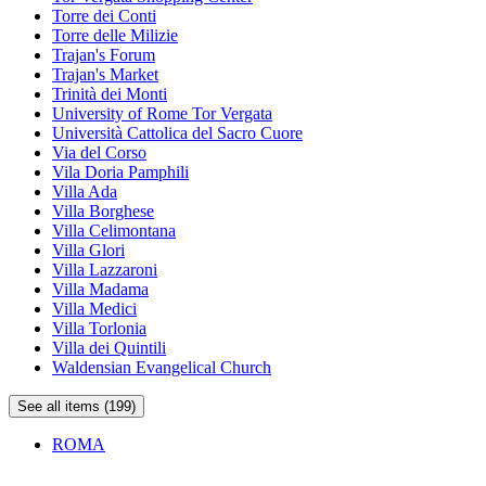
Torre dei Conti
Torre delle Milizie
Trajan's Forum
Trajan's Market
Trinità dei Monti
University of Rome Tor Vergata
Università Cattolica del Sacro Cuore
Via del Corso
Vila Doria Pamphili
Villa Ada
Villa Borghese
Villa Celimontana
Villa Glori
Villa Lazzaroni
Villa Madama
Villa Medici
Villa Torlonia
Villa dei Quintili
Waldensian Evangelical Church
See all items (199)
ROMA