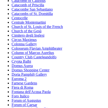
Catacomb of Callixtus
Catacomb of Priscilla
Catacombe San Sebastiano
Catacombs of St. Domitilla
Centocelle
Centrale Montemartini
Church of St. Louis of the French
Church of the Gesù
Cimitero degli Inglesi
Circus Maximus
Colonna Gallery
Colosseum Flavian Amphitheater
Column of Marcus Aurelius
Country Club Castelgandolfo
Crypta Balbi
Domus Aurea
Domus Shopping Center
Doria Pamphilj Gallery
Euroma 2
Farnese Gardens
Fiera di Roma
Fontana dell'Acqua Paola
Foro Italico
Forum of Augustus
Forum of Caesar