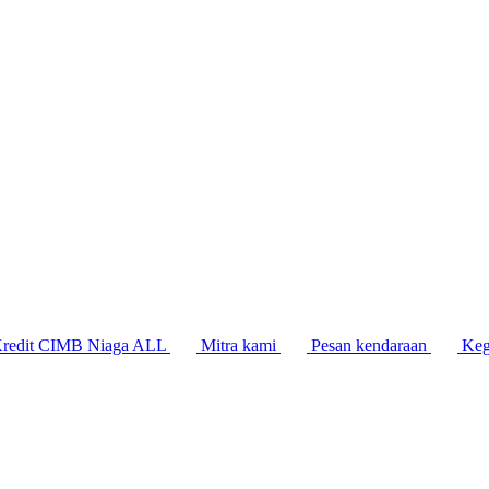
Kredit CIMB Niaga ALL
Mitra kami
Pesan kendaraan
Keg