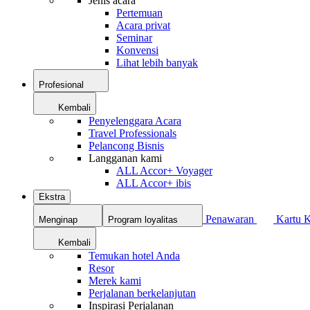
Jenis acara
Pertemuan
Acara privat
Seminar
Konvensi
Lihat lebih banyak
Profesional
Kembali
Penyelenggara Acara
Travel Professionals
Pelancong Bisnis
Langganan kami
ALL Accor+ Voyager
ALL Accor+ ibis
Ekstra
Penawaran
Kartu 
Menginap
Program loyalitas
Kembali
Temukan hotel Anda
Resor
Merek kami
Perjalanan berkelanjutan
Inspirasi Perjalanan