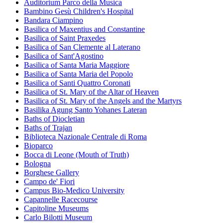
Auditorium Parco della Musica
Bambino Gesù Children's Hospital
Bandara Ciampino
Basilica of Maxentius and Constantine
Basilica of Saint Praxedes
Basilica of San Clemente al Laterano
Basilica of Sant'Agostino
Basilica of Santa Maria Maggiore
Basilica of Santa Maria del Popolo
Basilica of Santi Quattro Coronati
Basilica of St. Mary of the Altar of Heaven
Basilica of St. Mary of the Angels and the Martyrs
Basilika Agung Santo Yohanes Lateran
Baths of Diocletian
Baths of Trajan
Biblioteca Nazionale Centrale di Roma
Bioparco
Bocca di Leone (Mouth of Truth)
Bologna
Borghese Gallery
Campo de' Fiori
Campus Bio-Medico University
Capannelle Racecourse
Capitoline Museums
Carlo Bilotti Museum