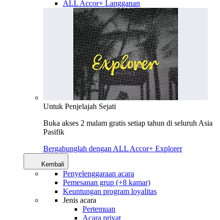
ALL Accor+ Langganan
Untuk Penjelajah Sejati
Buka akses 2 malam gratis setiap tahun di seluruh Asia
Pasifik
Bergabunglah dengan ALL Accor+ Explorer
Kembali
Penyelenggaraan acara
Pemesanan grup (+8 kamar)
Keuntungan program loyalitas
Jenis acara
Pertemuan
Acara privat