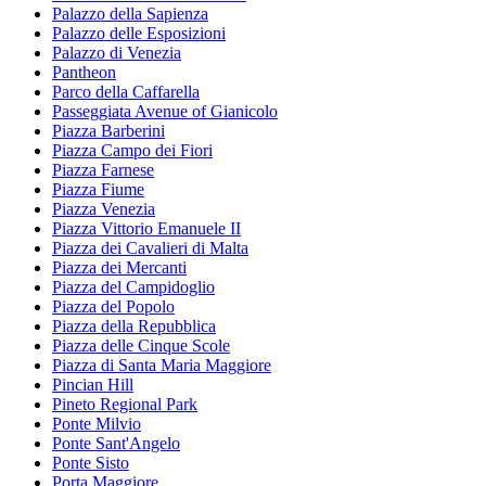
Palazzo della Sapienza
Palazzo delle Esposizioni
Palazzo di Venezia
Pantheon
Parco della Caffarella
Passeggiata Avenue of Gianicolo
Piazza Barberini
Piazza Campo dei Fiori
Piazza Farnese
Piazza Fiume
Piazza Venezia
Piazza Vittorio Emanuele II
Piazza dei Cavalieri di Malta
Piazza dei Mercanti
Piazza del Campidoglio
Piazza del Popolo
Piazza della Repubblica
Piazza delle Cinque Scole
Piazza di Santa Maria Maggiore
Pincian Hill
Pineto Regional Park
Ponte Milvio
Ponte Sant'Angelo
Ponte Sisto
Porta Maggiore