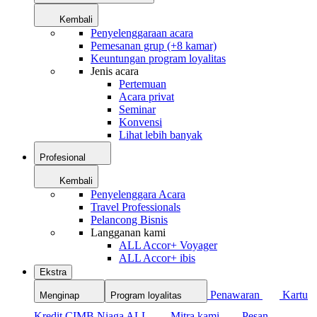
Kembali
Penyelenggaraan acara
Pemesanan grup (+8 kamar)
Keuntungan program loyalitas
Jenis acara
Pertemuan
Acara privat
Seminar
Konvensi
Lihat lebih banyak
Profesional
Kembali
Penyelenggara Acara
Travel Professionals
Pelancong Bisnis
Langganan kami
ALL Accor+ Voyager
ALL Accor+ ibis
Ekstra
Penawaran
Kartu
Menginap
Program loyalitas
Kredit CIMB Niaga ALL
Mitra kami
Pesan