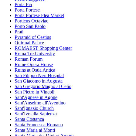
Porta Pia
Porta Portese
Porta Portese Flea Market
Porticus Octaviae
Porto San Paolo
Prati
Pyramid of Cestius
Quirinal Palace
ROMAEST Shopping Center
Roma Tre University
Roman Forum
Rome Opera House
Ruins at Ostia Antica
San Filippo Neri Hospital
San Giacomo in Augusta
San Gregorio Magno al Celio
San Pietro in Vincoli
Sant'Agnese in Agone
Sant'Anselmo all'Aventino
Sant'Ignazio Church
Sant'Ivo alla Sapienza
Santa Costanza
Santa Francesca Romana
Santa Maria ai Monti
Santa Maria del Divino Amore