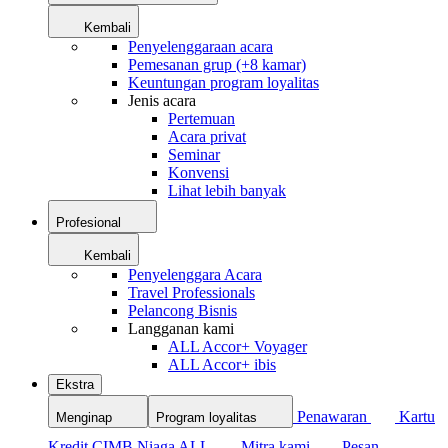
Kembali
Penyelenggaraan acara
Pemesanan grup (+8 kamar)
Keuntungan program loyalitas
Jenis acara
Pertemuan
Acara privat
Seminar
Konvensi
Lihat lebih banyak
Profesional
Kembali
Penyelenggara Acara
Travel Professionals
Pelancong Bisnis
Langganan kami
ALL Accor+ Voyager
ALL Accor+ ibis
Ekstra
Penawaran
Kartu
Menginap
Program loyalitas
Kredit CIMB Niaga ALL
Mitra kami
Pesan