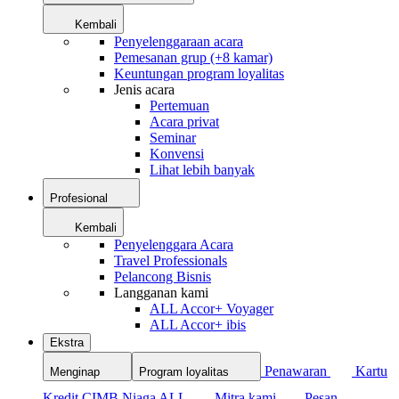
Kembali
Penyelenggaraan acara
Pemesanan grup (+8 kamar)
Keuntungan program loyalitas
Jenis acara
Pertemuan
Acara privat
Seminar
Konvensi
Lihat lebih banyak
Profesional
Kembali
Penyelenggara Acara
Travel Professionals
Pelancong Bisnis
Langganan kami
ALL Accor+ Voyager
ALL Accor+ ibis
Ekstra
Penawaran
Kartu
Menginap
Program loyalitas
Kredit CIMB Niaga ALL
Mitra kami
Pesan