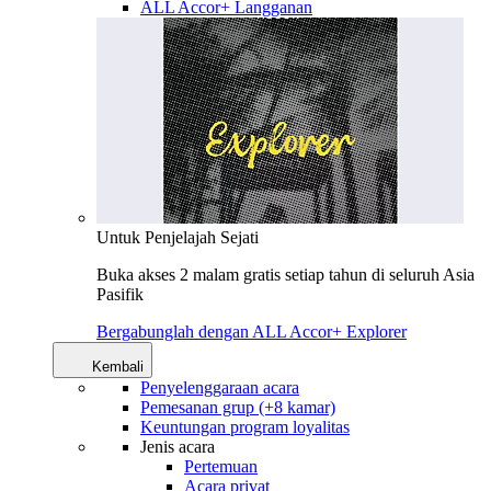
ALL Accor+ Langganan
Untuk Penjelajah Sejati
Buka akses 2 malam gratis setiap tahun di seluruh Asia
Pasifik
Bergabunglah dengan ALL Accor+ Explorer
Kembali
Penyelenggaraan acara
Pemesanan grup (+8 kamar)
Keuntungan program loyalitas
Jenis acara
Pertemuan
Acara privat