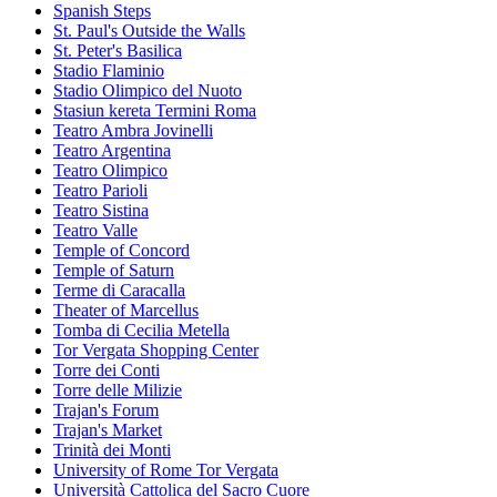
Spanish Steps
St. Paul's Outside the Walls
St. Peter's Basilica
Stadio Flaminio
Stadio Olimpico del Nuoto
Stasiun kereta Termini Roma
Teatro Ambra Jovinelli
Teatro Argentina
Teatro Olimpico
Teatro Parioli
Teatro Sistina
Teatro Valle
Temple of Concord
Temple of Saturn
Terme di Caracalla
Theater of Marcellus
Tomba di Cecilia Metella
Tor Vergata Shopping Center
Torre dei Conti
Torre delle Milizie
Trajan's Forum
Trajan's Market
Trinità dei Monti
University of Rome Tor Vergata
Università Cattolica del Sacro Cuore