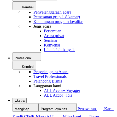
Kembali
Penyelenggaraan acara
Pemesanan grup (+8 kamar)
Keuntungan program loyalitas
Jenis acara
Pertemuan
Acara privat
Seminar
Konvensi
Lihat lebih banyak
Profesional
Kembali
Penyelenggara Acara
Travel Professionals
Pelancong Bisnis
Langganan kami
ALL Accor+ Voyager
ALL Accor+ ibis
Ekstra
Penawaran
Kartu
Menginap
Program loyalitas
Kredit CIMB Niaga ALL
Mitra kami
Pesan