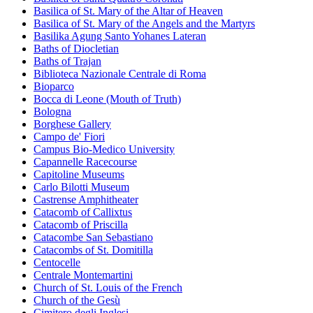
Basilica of St. Mary of the Altar of Heaven
Basilica of St. Mary of the Angels and the Martyrs
Basilika Agung Santo Yohanes Lateran
Baths of Diocletian
Baths of Trajan
Biblioteca Nazionale Centrale di Roma
Bioparco
Bocca di Leone (Mouth of Truth)
Bologna
Borghese Gallery
Campo de' Fiori
Campus Bio-Medico University
Capannelle Racecourse
Capitoline Museums
Carlo Bilotti Museum
Castrense Amphitheater
Catacomb of Callixtus
Catacomb of Priscilla
Catacombe San Sebastiano
Catacombs of St. Domitilla
Centocelle
Centrale Montemartini
Church of St. Louis of the French
Church of the Gesù
Cimitero degli Inglesi