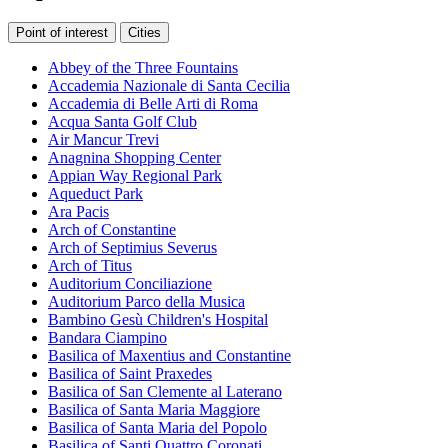
Point of interest
Cities
Abbey of the Three Fountains
Accademia Nazionale di Santa Cecilia
Accademia di Belle Arti di Roma
Acqua Santa Golf Club
Air Mancur Trevi
Anagnina Shopping Center
Appian Way Regional Park
Aqueduct Park
Ara Pacis
Arch of Constantine
Arch of Septimius Severus
Arch of Titus
Auditorium Conciliazione
Auditorium Parco della Musica
Bambino Gesù Children's Hospital
Bandara Ciampino
Basilica of Maxentius and Constantine
Basilica of Saint Praxedes
Basilica of San Clemente al Laterano
Basilica of Santa Maria Maggiore
Basilica of Santa Maria del Popolo
Basilica of Santi Quattro Coronati