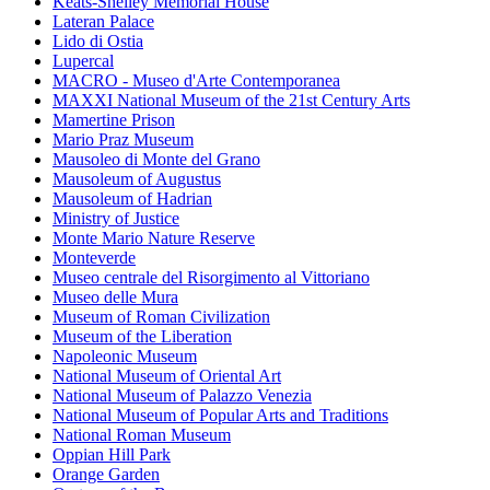
Keats-Shelley Memorial House
Lateran Palace
Lido di Ostia
Lupercal
MACRO - Museo d'Arte Contemporanea
MAXXI National Museum of the 21st Century Arts
Mamertine Prison
Mario Praz Museum
Mausoleo di Monte del Grano
Mausoleum of Augustus
Mausoleum of Hadrian
Ministry of Justice
Monte Mario Nature Reserve
Monteverde
Museo centrale del Risorgimento al Vittoriano
Museo delle Mura
Museum of Roman Civilization
Museum of the Liberation
Napoleonic Museum
National Museum of Oriental Art
National Museum of Palazzo Venezia
National Museum of Popular Arts and Traditions
National Roman Museum
Oppian Hill Park
Orange Garden