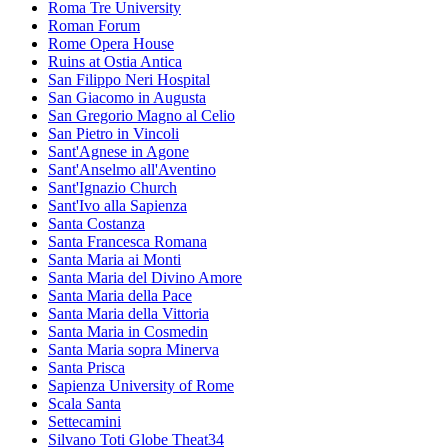
Roma Tre University
Roman Forum
Rome Opera House
Ruins at Ostia Antica
San Filippo Neri Hospital
San Giacomo in Augusta
San Gregorio Magno al Celio
San Pietro in Vincoli
Sant'Agnese in Agone
Sant'Anselmo all'Aventino
Sant'Ignazio Church
Sant'Ivo alla Sapienza
Santa Costanza
Santa Francesca Romana
Santa Maria ai Monti
Santa Maria del Divino Amore
Santa Maria della Pace
Santa Maria della Vittoria
Santa Maria in Cosmedin
Santa Maria sopra Minerva
Santa Prisca
Sapienza University of Rome
Scala Santa
Settecamini
Silvano Toti Globe Theat34