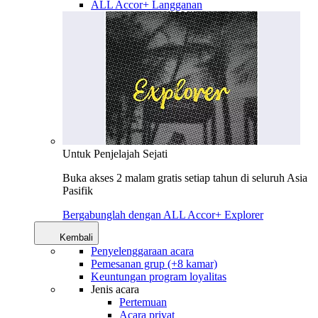
ALL Accor+ Langganan
Untuk Penjelajah Sejati
Buka akses 2 malam gratis setiap tahun di seluruh Asia
Pasifik
Bergabunglah dengan ALL Accor+ Explorer
Kembali
Penyelenggaraan acara
Pemesanan grup (+8 kamar)
Keuntungan program loyalitas
Jenis acara
Pertemuan
Acara privat