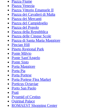
Piazza Fiume
Piazza Venezia
Piazza Vittorio Emanuele II
Piazza dei Cavalieri di Malta
Piazza dei Mercanti
Piazza del Campidoglio
Piazza del Popolo
Piazza della Repubblica
Piazza delle Cinque Scole
Piazza di Santa Maria Maggiore
Pincian Hill
Pineto Regional Park
Ponte Milvio
Ponte Sant'Angelo
Ponte Sisto
Porta Maggiore
Porta Pia
Porta Portese
Porta Portese Flea Market
Porticus Octaviae
Porto San Paolo
Prati
Pyramid of Cestius
Quirinal Palace
ROMAEST Shopping Center