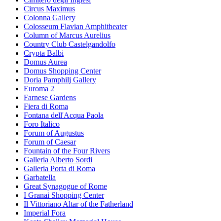
Circus Maximus
Colonna Gallery
Colosseum Flavian Amphitheater
Column of Marcus Aurelius
Country Club Castelgandolfo
Crypta Balbi
Domus Aurea
Domus Shopping Center
Doria Pamphilj Gallery
Euroma 2
Farnese Gardens
Fiera di Roma
Fontana dell'Acqua Paola
Foro Italico
Forum of Augustus
Forum of Caesar
Fountain of the Four Rivers
Galleria Alberto Sordi
Galleria Porta di Roma
Garbatella
Great Synagogue of Rome
I Granai Shopping Center
Il Vittoriano Altar of the Fatherland
Imperial Fora