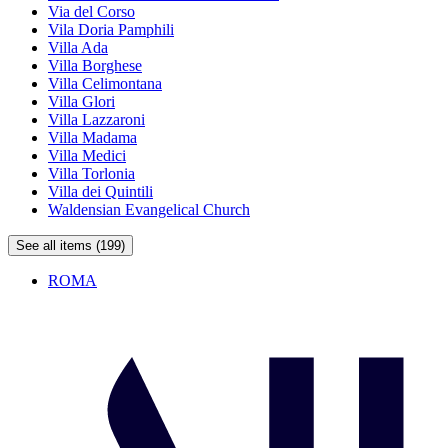
Via del Corso
Vila Doria Pamphili
Villa Ada
Villa Borghese
Villa Celimontana
Villa Glori
Villa Lazzaroni
Villa Madama
Villa Medici
Villa Torlonia
Villa dei Quintili
Waldensian Evangelical Church
See all items (199)
ROMA