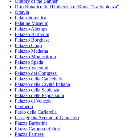
Oratory of the Banner
Orto Botanico dell'Università di Roma "La Sapienza"
Ottavia
PalaLottomatica
Palatine Museum
Palazzo Altemps
Palazzo Barberini
Palazzo Borghese
Palazzo Chigi
Palazzo Madama
Palazzo Montecitorio
Palazzo Spada
Palazzo Valentini
Palazzo dei Congressi
Palazzo della Cancelleria
Palazzo della Civiltà Italiana
Palazzo della Sapienza
Palazzo delle Esposizioni
Palazzo di Venezia
Pantheon
Parco della Caffarella
Passeggiata Avenue of Gianicolo
Piazza Barberini
Piazza Campo dei Fiori
Piazza Farnese