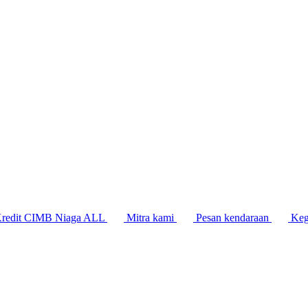
Kredit CIMB Niaga ALL
Mitra kami
Pesan kendaraan
Keg