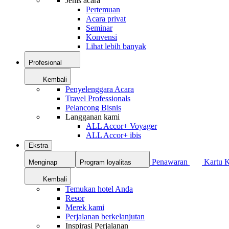
Jenis acara
Pertemuan
Acara privat
Seminar
Konvensi
Lihat lebih banyak
Profesional
Kembali
Penyelenggara Acara
Travel Professionals
Pelancong Bisnis
Langganan kami
ALL Accor+ Voyager
ALL Accor+ ibis
Ekstra
Penawaran
Kartu 
Menginap
Program loyalitas
Kembali
Temukan hotel Anda
Resor
Merek kami
Perjalanan berkelanjutan
Inspirasi Perjalanan