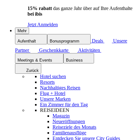
15% rabatt
das ganze Jahr über auf Ihre Aufenthalte
bei ibis
Jetzt Anmelden
Mehr
Deals
Unsere
Aufenthalt
Bonusprogramm
Partner
Geschenkkarte
Aktivitäten
Meetings & Events
Business
Zurück
Hotel suchen
Resorts
Nachhaltiges Reisen
Flug + Hotel
Unsere Marken
Ein Zimmer für den Tag
REISEIDEEN
Magazin
Neueröffnungen
Reiseziele des Monats
Familienausflüge
Entdecken Sie unsere City Guides