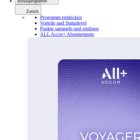
Bonusprogramm
Zurück
Programm entdecken
Vorteile und Statuslevel
Punkte sammeln und einlösen
ALL Accor+ Abonnements