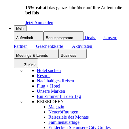
15% rabatt
das ganze Jahr über auf Ihre Aufenthalte
bei ibis
Jetzt Anmelden
Mehr
Deals
Unsere
Aufenthalt
Bonusprogramm
Partner
Geschenkkarte
Aktivitäten
Meetings & Events
Business
Zurück
Hotel suchen
Resorts
Nachhaltiges Reisen
Flug + Hotel
Unsere Marken
Ein Zimmer für den Tag
REISEIDEEN
Magazin
Neueröffnungen
Reiseziele des Monats
Familienausflüge
Entdecken Sie unsere City Guides