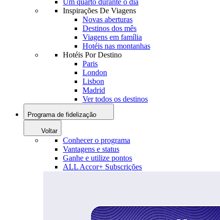
Um quarto durante o dia
Inspirações De Viagens
Novas aberturas
Destinos dos mês
Viagens em família
Hotéis nas montanhas
Hotéis Por Destino
Paris
London
Lisbon
Madrid
Ver todos os destinos
Programa de fidelização
Voltar
Conhecer o programa
Vantagens e status
Ganhe e utilize pontos
ALL Accor+ Subscrições