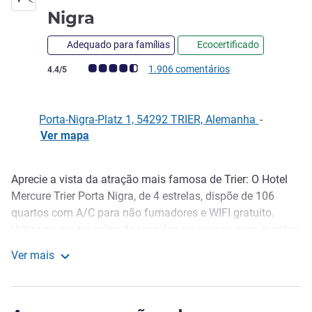
4 estrelas
Nigra
Adequado para famílias
Ecocertificado
Nota clientes Avis (Classificação ALL)
1.906 comentários
4.4/5
Porta-Nigra-Platz 1, 54292 TRIER, Alemanha
-
Ver mapa
Aprecie a vista da atração mais famosa de Trier: O Hotel
Descrição
Mercure Trier Porta Nigra, de 4 estrelas, dispõe de 106
quartos com A/C para não fumadores e WIFI gratuito.
Utilize as quatro salas de reuniões no espaço para eventos
para realizar reuniões ou comemorações até 200 pessoas.
Ver mais
A estação de comboios principal fica a 500 metros,
Mercure Hotel Trier Porta Nigra
enquanto o Aeroporto do Luxemburgo está a 40 Km.
Chegue de carro pela A602 e estacione no parque de