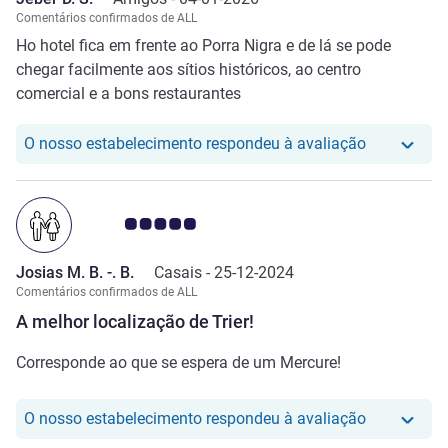
Comentários confirmados de ALL
Ho hotel fica em frente ao Porra Nigra e de lá se pode
chegar facilmente aos sítios históricos, ao centro
comercial e a bons restaurantes
O nosso hot
O nosso estabelecimento respondeu à avaliação
Nota clientes Avis 5.0/5
Josias M. B. -. B.
Casais -
25-12-2024
Comentários confirmados de ALL
A melhor localização de Trier!
Corresponde ao que se espera de um Mercure!
O nosso hot
O nosso estabelecimento respondeu à avaliação