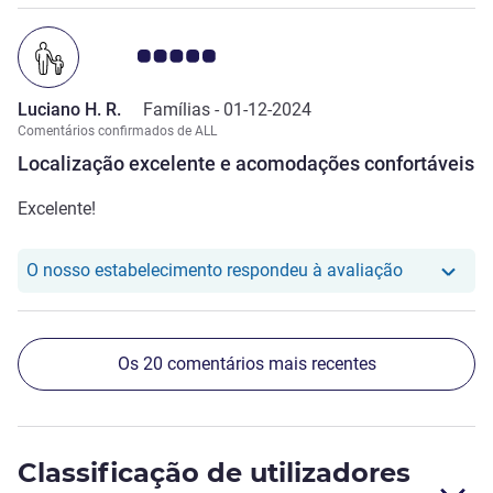
Nota clientes Avis 5.0/5
Luciano H. R.
Famílias -
01-12-2024
Comentários confirmados de ALL
Localização excelente e acomodações confortáveis
Excelente!
O nosso hot
O nosso estabelecimento respondeu à avaliação
Os 20 comentários mais recentes
Classificação de utilizadores