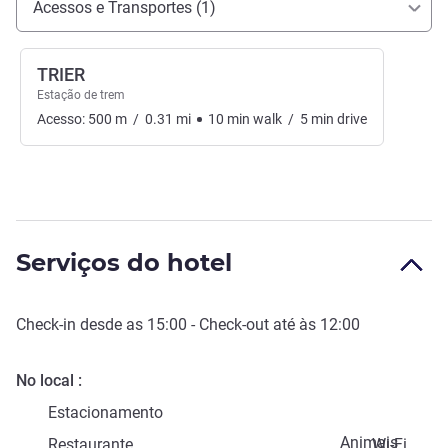
Acessos e Transportes (1)
TRIER
Estação de trem
Acesso:
500
m
/
0.31
mi
10
min
walk
/
5
min
drive
Serviços do hotel
Check-in
desde as
15:00
-
Check-out
até às
12:00
No local
Estacionamento
Animais
Restaurante
Wi-Fi