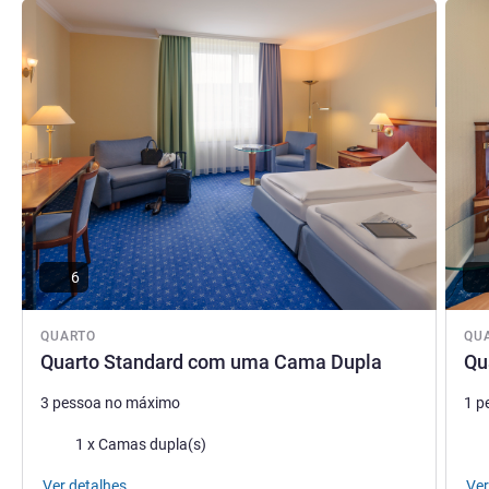
Ver detalhes
Ver de
6
QUARTO
QU
Quarto Standard com uma Cama Dupla
Qu
3 pessoa no máximo
1 p
Cama
Ca
1 x Camas dupla(s)
Ver detalhes
Ver