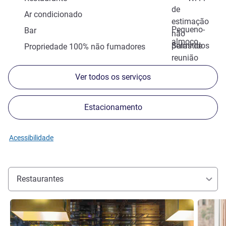
de
Ar condicionado
estimação
Pequeno-
Bar
não
almoço
permitidos
Salas de
Propriedade 100% não fumadores
reunião
Ver todos os serviços
Estacionamento
Acessibilidade
Restaurantes
Ver detalhes
Ver deta