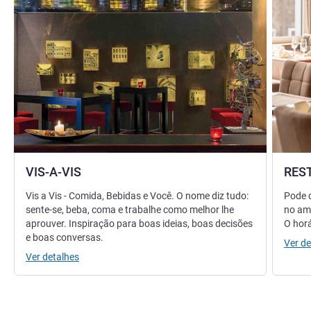
VIS-A-VIS
RES
Vis a Vis - Comida, Bebidas e Você. O nome diz tudo:
Pode d
sente-se, beba, coma e trabalhe como melhor lhe
no amb
aprouver. Inspiração para boas ideias, boas decisões
O horá
e boas conversas.
Ver de
Ver detalhes