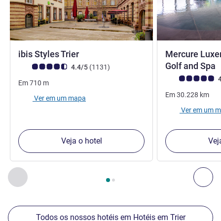
ibis Styles Trier
Mercure Luxe
4
Golf and Spa
Nota clientes Avis (Classificação ALL)
comentários
4.4/5
(1131
)
Nota clientes Avi
4
Em
710
m
Em
30.228
km
Ver em um mapa
Ver em um 
Veja o hotel
Vej
Página
1
de
2
, Os nossos outros estabelecimentos nas proxim
Anterior - Os nossos outros estabelecimentos nas proxim
Seg
Todos os nossos hotéis em Hotéis em Trier