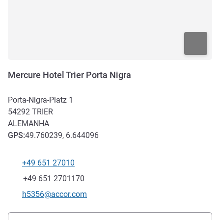
Mercure Hotel Trier Porta Nigra
Porta-Nigra-Platz 1
54292
TRIER
ALEMANHA
GPS
:
49.760239, 6.644096
+49 651 27010
Telefone
Fax
+49 651 2701170
E-mail de contacto
h5356@accor.com
Acesso e transporte