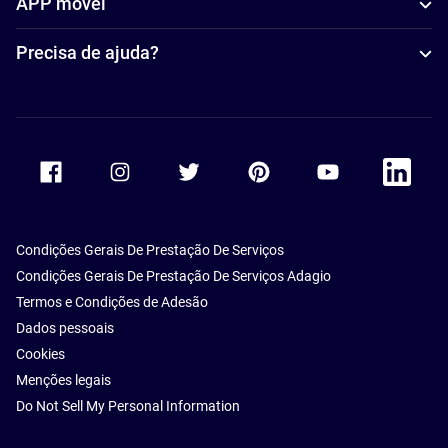
APP móvel
Precisa de ajuda?
Accor Facebook
Accor Instagram
Accor Twitter
Accor Pinterest
Accor Youtube
Accor Li
Condições Gerais De Prestação De Serviços
Condições Gerais De Prestação De Serviços Adagio
Termos e Condições de Adesão
Dados pessoais
Cookies
Menções legais
Do Not Sell My Personal Information