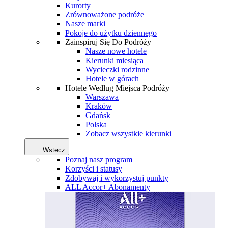
Kurorty
Zrównoważone podróże
Nasze marki
Pokoje do użytku dziennego
Zainspiruj Się Do Podróży
Nasze nowe hotele
Kierunki miesiąca
Wycieczki rodzinne
Hotele w górach
Hotele Według Miejsca Podróży
Warszawa
Kraków
Gdańsk
Polska
Zobacz wszystkie kierunki
Wstecz
Poznaj nasz program
Korzyści i statusy
Zdobywaj i wykorzystuj punkty
ALL Accor+ Abonamenty