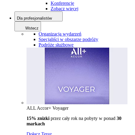
Konferencje
Zobacz więcej
Dla profesjonalistów
Wstecz
Organizacja wydarzeń
Specjaliści w obszarze podróży
Podróże służbowe
ALL Accor+ Voyager
15% znizki
przez cały rok na pobyty w ponad
30
markach
Dołącz Teraz