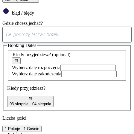
błąd / błędy
Gdzie chcesz jechać?
0
sugestia
Booking Dates
została
znaleziona
Kiedy przyjedziesz?
(optional)
Wybierz datę rozpoczęcia
Wybierz datę zakończenia
Kiedy przyjedziesz?
03 sierpnia
04 sierpnia
Liczba gości
1 Pokoje - 1 Goście