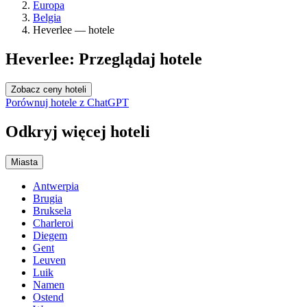
Europa
Belgia
Heverlee — hotele
Heverlee: Przeglądaj hotele
Zobacz ceny hoteli
Porównuj hotele z ChatGPT
Odkryj więcej hoteli
Miasta
Antwerpia
Brugia
Bruksela
Charleroi
Diegem
Gent
Leuven
Luik
Namen
Ostend