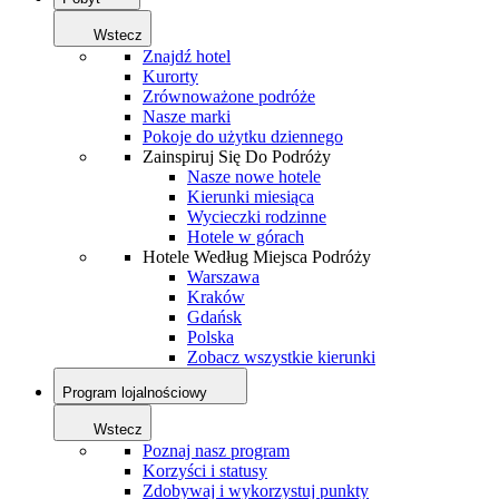
Wstecz
Znajdź hotel
Kurorty
Zrównoważone podróże
Nasze marki
Pokoje do użytku dziennego
Zainspiruj Się Do Podróży
Nasze nowe hotele
Kierunki miesiąca
Wycieczki rodzinne
Hotele w górach
Hotele Według Miejsca Podróży
Warszawa
Kraków
Gdańsk
Polska
Zobacz wszystkie kierunki
Program lojalnościowy
Wstecz
Poznaj nasz program
Korzyści i statusy
Zdobywaj i wykorzystuj punkty