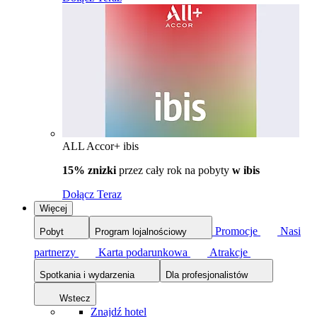
ALL Accor+ ibis
15% znizki
przez cały rok na pobyty
w ibis
Dołącz Teraz
Więcej
Promocje
Nasi
Pobyt
Program lojalnościowy
partnerzy
Karta podarunkowa
Atrakcje
Spotkania i wydarzenia
Dla profesjonalistów
Wstecz
Znajdź hotel