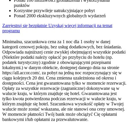
Ponad 100 możliwości gromadzenia i wykorzystania
punktów
Korzystne przywileje uatrakcyjniające pobyt
Ponad 2000 ekskluzywnych globalnych wydarzeń
Zarejestruj się bezpłatnie
Uzyskaj więcej informacji na temat
programu
Minimalna, szacunkowa cena za 1 noc dla 1 osoby w danej
kategorii cenowej pokoju, bez usług dodatkowych, bez śniadania.
Odpowiada najniższej cenie zwykłej obejmującej wszystkie podatki
(Niektóre podatki należy opłacić po przybyciu do hotelu (np.
podatek turystyczny) zgodnie z obowiązującymi przepisami
lokalnymi.) w danym obiekcie, dostępnej danego dnia na stronie
https://all.accor.com/, za pobyt na jedną noc rozpoczynający się w
ciągu kolejnych 20 dni. Cena zmienna uzależniona od okresu i
dostępności. Cena jest gwarantowana tylko w momencie rezerwacji.
Opłaty za wszystkie rezerwacje (zagraniczne) dokonywane są w
walucie kraju, w którym znajduje się hotel. Gwarantowana jest
tylko kwota potwierdzona podczas rezerwacji w walucie kraju, w
którym znajduje się hotel. Szacunkowa wysokość opłaty w Twojej
walucie może zostać wskazana, ale nie stanowi ona ceny umownej.
W momencie płatności Twój bank może obciążyć Cię opłatami
bankowymi i/lub opłatami za przewalutowanie.