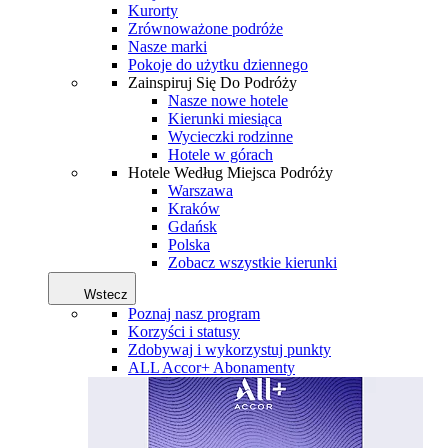
Kurorty
Zrównoważone podróże
Nasze marki
Pokoje do użytku dziennego
Zainspiruj Się Do Podróży
Nasze nowe hotele
Kierunki miesiąca
Wycieczki rodzinne
Hotele w górach
Hotele Według Miejsca Podróży
Warszawa
Kraków
Gdańsk
Polska
Zobacz wszystkie kierunki
Wstecz
Poznaj nasz program
Korzyści i statusy
Zdobywaj i wykorzystuj punkty
ALL Accor+ Abonamenty