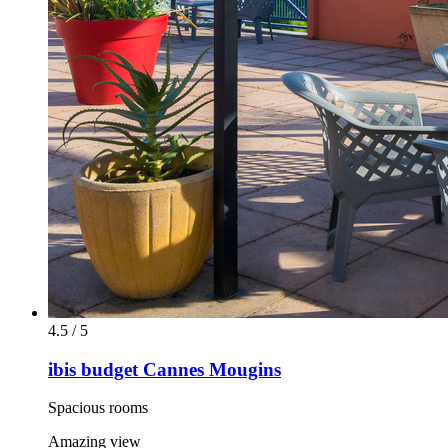
4.5 / 5
ibis budget Cannes Mougins
Spacious rooms
Amazing view