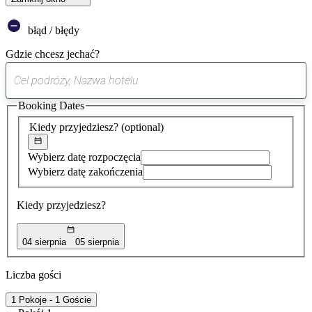
błąd / błędy
Gdzie chcesz jechać?
0
sugestia
Booking Dates
została
znaleziona
Kiedy przyjedziesz?
(optional)
Wybierz datę rozpoczęcia
Wybierz datę zakończenia
Kiedy przyjedziesz?
04 sierpnia
05 sierpnia
Liczba gości
1 Pokoje - 1 Goście