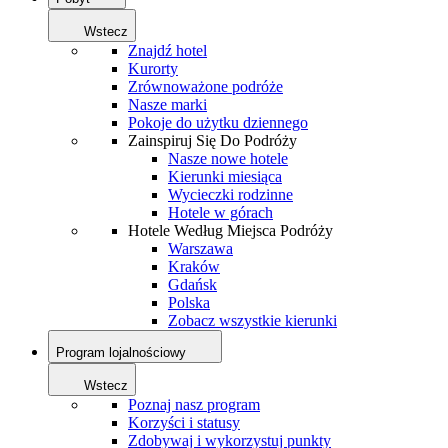
Wstecz
Znajdź hotel
Kurorty
Zrównoważone podróże
Nasze marki
Pokoje do użytku dziennego
Zainspiruj Się Do Podróży
Nasze nowe hotele
Kierunki miesiąca
Wycieczki rodzinne
Hotele w górach
Hotele Według Miejsca Podróży
Warszawa
Kraków
Gdańsk
Polska
Zobacz wszystkie kierunki
Program lojalnościowy
Wstecz
Poznaj nasz program
Korzyści i statusy
Zdobywaj i wykorzystuj punkty