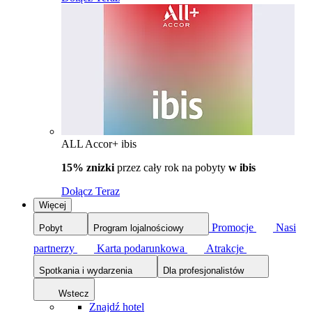
ALL Accor+ ibis
15% znizki
przez cały rok na pobyty
w ibis
Dołącz Teraz
Więcej
Promocje
Nasi
Pobyt
Program lojalnościowy
partnerzy
Karta podarunkowa
Atrakcje
Spotkania i wydarzenia
Dla profesjonalistów
Wstecz
Znajdź hotel