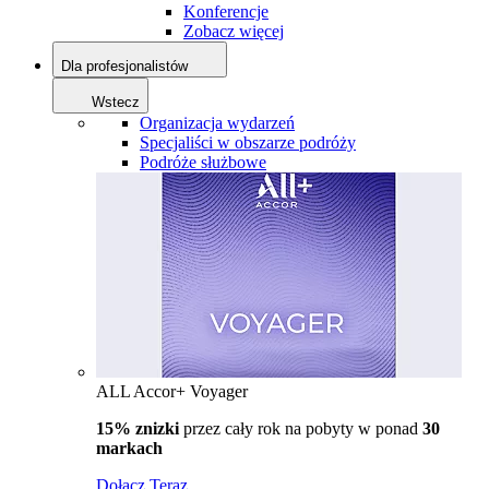
Konferencje
Zobacz więcej
Dla profesjonalistów
Wstecz
Organizacja wydarzeń
Specjaliści w obszarze podróży
Podróże służbowe
ALL Accor+ Voyager
15% znizki
przez cały rok na pobyty w ponad
30
markach
Dołącz Teraz