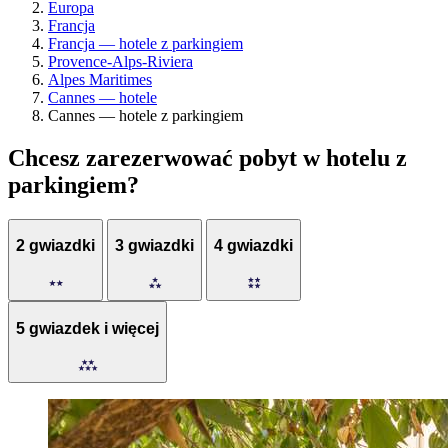
Europa
Francja
Francja — hotele z parkingiem
Provence-Alps-Riviera
Alpes Maritimes
Cannes — hotele
Cannes — hotele z parkingiem
Chcesz zarezerwować pobyt w hotelu z
parkingiem?
2 gwiazdki
3 gwiazdki
4 gwiazdki
5 gwiazdek i więcej