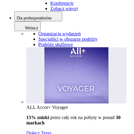
Konferencje
Zobacz więcej
Dla profesjonalistów
Wstecz
Organizacja wydarzeń
Specjaliści w obszarze podróży
Podróże służbowe
ALL Accor+ Voyager
15% znizki
przez cały rok na pobyty w ponad
30
markach
Dołącz Teraz