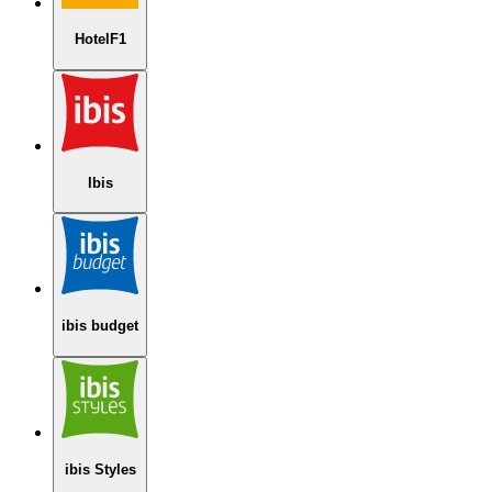
HotelF1
Ibis
ibis budget
ibis Styles