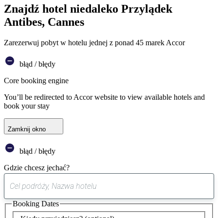
Znajdź hotel niedaleko Przylądek
Antibes, Cannes
Zarezerwuj pobyt w hotelu jednej z ponad 45 marek Accor
błąd / błędy
Core booking engine
You’ll be redirected to Accor website to view available hotels and
book your stay
Zamknij okno
błąd / błędy
Gdzie chcesz jechać?
0
sugestia
Booking Dates
została
znaleziona