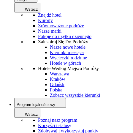
Wstecz
Znajdź hotel
Kurorty
Zrównoważone podróże
Nasze marki
Pokoje do użytku dziennego
Zainspiruj Się Do Podróży
Nasze nowe hotele
Kierunki miesiąca
Wycieczki rodzinne
Hotele w górach
Hotele Według Miejsca Podróży
Warszawa
Kraków
Gdańsk
Polska
Zobacz wszystkie kierunki
Program lojalnościowy
Wstecz
Poznaj nasz program
Korzyści i statusy
Zdobywaj i wykorzystuj punkty