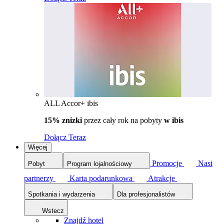
ALL Accor+ ibis
15% znizki
przez cały rok na pobyty
w ibis
Dołącz Teraz
Więcej
Promocje
Nasi
Pobyt
Program lojalnościowy
partnerzy
Karta podarunkowa
Atrakcje
Spotkania i wydarzenia
Dla profesjonalistów
Wstecz
Znajdź hotel