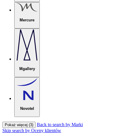
Mercure
Mgallery
Novotel
Back to search by Marki
Pokaż więcej (3)
Skip search by Oceny klientów