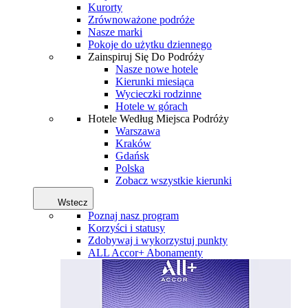
Kurorty
Zrównoważone podróże
Nasze marki
Pokoje do użytku dziennego
Zainspiruj Się Do Podróży
Nasze nowe hotele
Kierunki miesiąca
Wycieczki rodzinne
Hotele w górach
Hotele Według Miejsca Podróży
Warszawa
Kraków
Gdańsk
Polska
Zobacz wszystkie kierunki
Wstecz
Poznaj nasz program
Korzyści i statusy
Zdobywaj i wykorzystuj punkty
ALL Accor+ Abonamenty