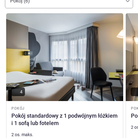
Pokój (6)
Pokaż szczegóły
Pokaż
4
POKÓJ
PO
Pokój standardowy z 1 podwójnym łóżkiem
Po
i 1 sofą lub fotelem
2 o
2 os. maks.
Poś