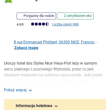
Przyjazny dla rodzin
Z certyfikatem eko
Ocena klientów (Ocena ALL)
Liczba opinii: 988
4.5/5
8 rue Emmanuel Philibert, 06300 NICE, Francja
-
Zobacz mapę
Uroczy hotel ibis Styles Nice Vieux-Port leży w samym
Opis
sercu pięknego Lazurowego Wybrzeża, przez co jest
idealnym miejscem na rodzinny wypoczynek. Jeśli jesteś
na podróży służbowej, docenisz bliskość centrum
kongresowego i dwóch przystanków tramwajowych przed
Pokaż więcej
hotelem. Przestronne sypialnie z Wi-Fi i cateringiem z baru
ibis Styles Nice Vieux Port
czynnym codziennie do północy. Idealne po skończeniu
pracy w centrum coworkingowym Wojo.
Informacja hotelowa