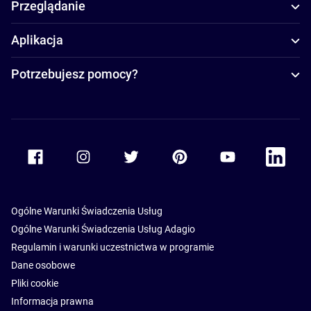
Przeglądanie
Aplikacja
Potrzebujesz pomocy?
Accor Facebook
Accor Instagram
Accor Twitter
Accor Pinterest
Accor Youtube
Accor Li
Ogólne Warunki Świadczenia Usług
Ogólne Warunki Świadczenia Usług Adagio
Regulamin i warunki uczestnictwa w programie
Dane osobowe
Pliki cookie
Informacja prawna