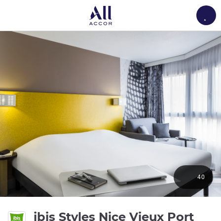
Load
40
3 gw
ibis Styles Nice Vieux Port