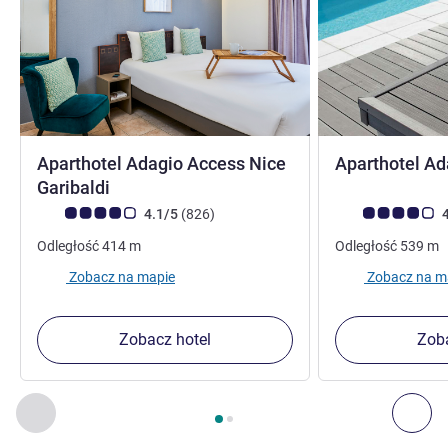
Aparthotel Adagio Access Nice
Aparthotel Ad
2 gwiazdki
Garibaldi
Ocena klientów (Ocena ALL)
Liczba opinii
Ocena klientów (
4.1/5
(826
)
4
Odległość
414
m
Odległość
539
m
Zobacz na mapie
Zobacz na m
Zobacz hotel
Zoba
Strona
1
z
2
, Inne nasze placówki w pobliżu 1 :, Inne nasze pl
Poprzedni - Inne nasze placówki w pobliżu
Nas