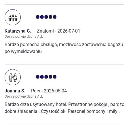
było opcji pokoju bez śniadań, w kawiarniach obok
jedzenie było pyszne. Tu brakowało warzyw (tylko był
pomidor), nie było potraw na ciepło.
Ocena klientów 5.0/5
Katarzyna G.
Znajomi -
2026-07-01
Opinie potwierdzone ALL
Bardzo pomocna obsługa, możliwość zostawienia bagażu
po wymeldowaniu
Ocena klientów 5.0/5
Joanna S.
Pary -
2026-05-04
Opinie potwierdzone ALL
Bardzo drze usytuowany hotel. Przestronne pokoje , bardzo
dobre śniadania . Czystość ok. Personel pomocny i miły .