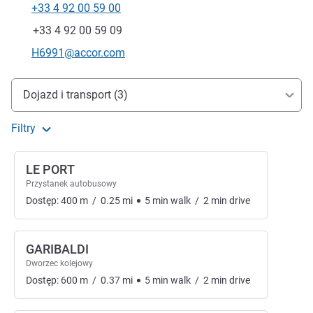
+33 4 92 00 59 00
Telefon
Faks
+33 4 92 00 59 09
Kontaktowy adres e-mail
H6991@accor.com
Dojazd i transport
Dojazd i transport (3)
Filtry
LE PORT
Przystanek autobusowy
Dostęp:
400
m
/
0.25
mi
5
min
walk
/
2
min
drive
GARIBALDI
Dworzec kolejowy
Dostęp:
600
m
/
0.37
mi
5
min
walk
/
2
min
drive