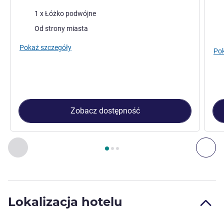
Pościel
1 x Łóżko podwójne
Wid
Widoki:
Od strony miasta
Pokaż szczegóły
Pok
Zobacz dostępność
Strona
1
z
3
, Pokój 1 : Pokój standardowy z 1 podwójnym łóż
Poprzedni - Pokój
Nas
Lokalizacja hotelu