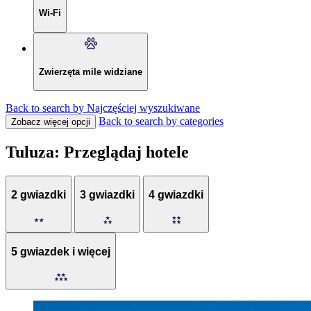
Wi-Fi
Zwierzęta mile widziane
Back to search by Najczęściej wyszukiwane
Back to search by categories
Zobacz więcej opcji
Tuluza: Przeglądaj hotele
2 gwiazdki
3 gwiazdki
4 gwiazdki
5 gwiazdek i więcej