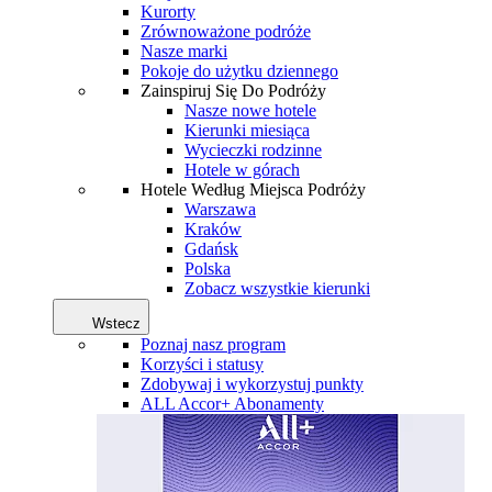
Kurorty
Zrównoważone podróże
Nasze marki
Pokoje do użytku dziennego
Zainspiruj Się Do Podróży
Nasze nowe hotele
Kierunki miesiąca
Wycieczki rodzinne
Hotele w górach
Hotele Według Miejsca Podróży
Warszawa
Kraków
Gdańsk
Polska
Zobacz wszystkie kierunki
Wstecz
Poznaj nasz program
Korzyści i statusy
Zdobywaj i wykorzystuj punkty
ALL Accor+ Abonamenty