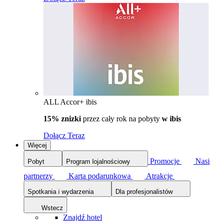
ALL Accor+ ibis
15% znizki
przez cały rok na pobyty
w ibis
Dołącz Teraz
Więcej
Promocje
Nasi
Pobyt
Program lojalnościowy
partnerzy
Karta podarunkowa
Atrakcje
Spotkania i wydarzenia
Dla profesjonalistów
Wstecz
Znajdź hotel