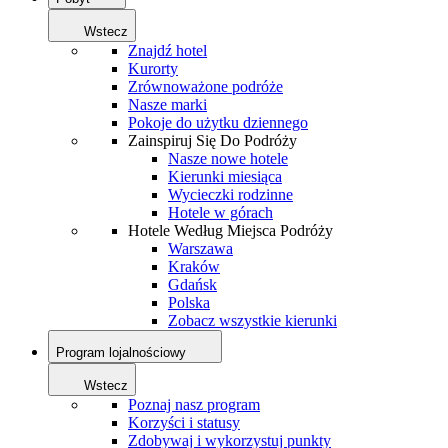
Wstecz
Znajdź hotel
Kurorty
Zrównoważone podróże
Nasze marki
Pokoje do użytku dziennego
Zainspiruj Się Do Podróży
Nasze nowe hotele
Kierunki miesiąca
Wycieczki rodzinne
Hotele w górach
Hotele Według Miejsca Podróży
Warszawa
Kraków
Gdańsk
Polska
Zobacz wszystkie kierunki
Program lojalnościowy
Wstecz
Poznaj nasz program
Korzyści i statusy
Zdobywaj i wykorzystuj punkty