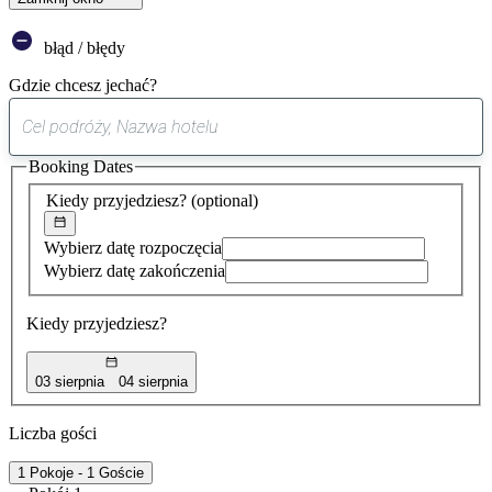
błąd / błędy
Gdzie chcesz jechać?
0
sugestia
Booking Dates
została
znaleziona
Kiedy przyjedziesz?
(optional)
Wybierz datę rozpoczęcia
Wybierz datę zakończenia
Kiedy przyjedziesz?
03 sierpnia
04 sierpnia
Liczba gości
1 Pokoje - 1 Goście