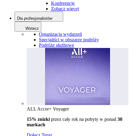
Konferencje
Zobacz więcej
Dla profesjonalistów
Wstecz
Organizacja wydarzeń
Specjaliści w obszarze podróży
Podróże służbowe
ALL Accor+ Voyager
15% znizki
przez cały rok na pobyty w ponad
30
markach
Dołącz Teraz