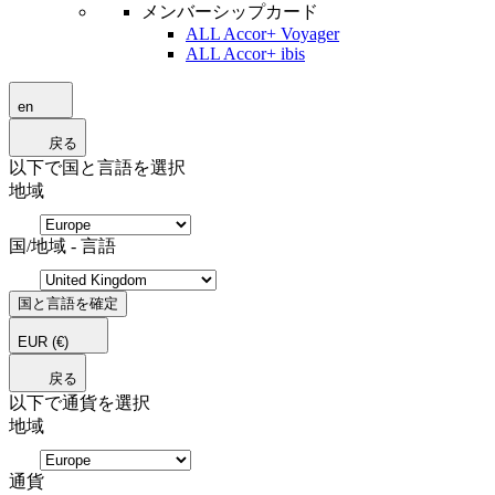
メンバーシップカード
ALL Accor+ Voyager
ALL Accor+ ibis
en
戻る
以下で国と言語を選択
地域
国/地域 - 言語
国と言語を確定
EUR
(€)
戻る
以下で通貨を選択
地域
通貨