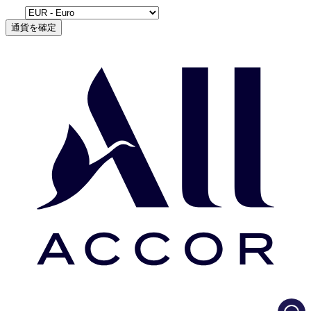
通貨を確定
Load