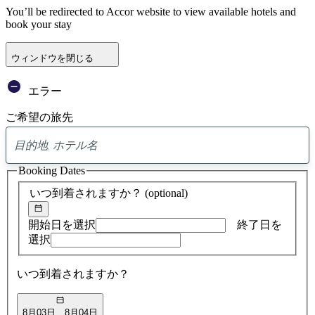
You’ll be redirected to Accor website to view available hotels and
book your stay
ウィンドウを閉じる
エラー
ご希望の旅先
0
ア
Booking Dates
ド
バ
いつ到着されますか？
(optional)
イ
ス
の
開始日を選択
終了日を
検
選択
索
結
いつ到着されますか？
果
8月03日
8月04日