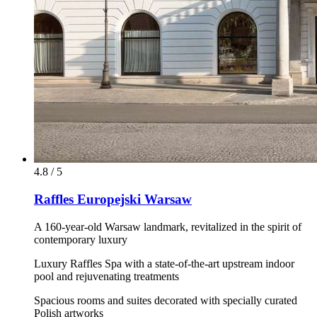
4.8 / 5
Raffles Europejski Warsaw
A 160-year-old Warsaw landmark, revitalized in the spirit of
contemporary luxury
Luxury Raffles Spa with a state-of-the-art upstream indoor
pool and rejuvenating treatments
Spacious rooms and suites decorated with specially curated
Polish artworks