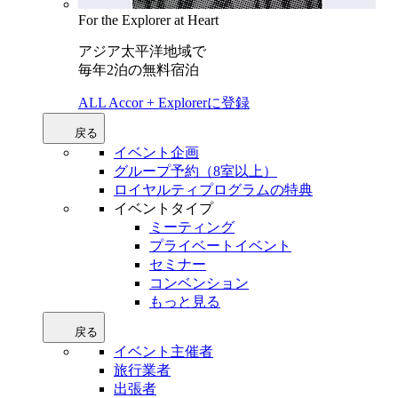
For the Explorer at Heart
アジア太平洋地域で
毎年2泊の無料宿泊
ALL Accor + Explorerに登録
戻る
イベント企画
グループ予約（8室以上）
ロイヤルティプログラムの特典
イベントタイプ
ミーティング
プライベートイベント
セミナー
コンベンション
もっと見る
戻る
イベント主催者
旅行業者
出張者