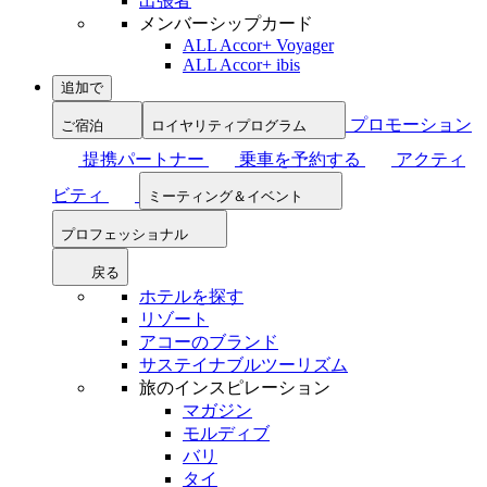
出張者
メンバーシップカード
ALL Accor+ Voyager
ALL Accor+ ibis
追加で
プロモーション
ご宿泊
ロイヤリティプログラム
提携パートナー
乗車を予約する
アクティ
ビティ
ミーティング＆イベント
プロフェッショナル
戻る
ホテルを探す
リゾート
アコーのブランド
サステイナブルツーリズム
旅のインスピレーション
マガジン
モルディブ
バリ
タイ