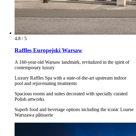
4.8 / 5
Raffles Europejski Warsaw
A 160-year-old Warsaw landmark, revitalized in the spirit of
contemporary luxury
Luxury Raffles Spa with a state-of-the-art upstream indoor
pool and rejuvenating treatments
Spacious rooms and suites decorated with specially curated
Polish artworks
Superb food and beverage options including the iconic Lourse
Warszawa pâtisserie