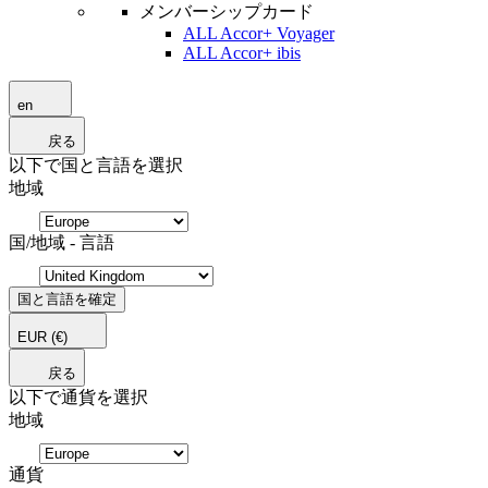
メンバーシップカード
ALL Accor+ Voyager
ALL Accor+ ibis
en
戻る
以下で国と言語を選択
地域
国/地域 - 言語
国と言語を確定
EUR
(€)
戻る
以下で通貨を選択
地域
通貨