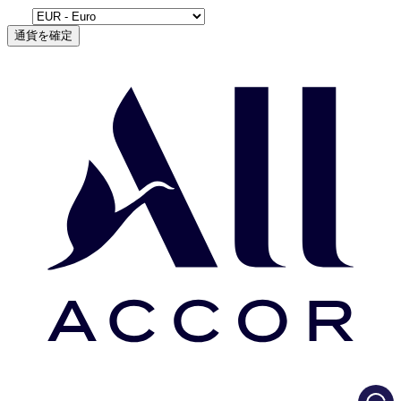
通貨を確定
Load