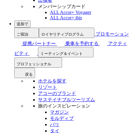
出張者
メンバーシップカード
ALL Accor+ Voyager
ALL Accor+ ibis
追加で
プロモーション
ご宿泊
ロイヤリティプログラム
提携パートナー
乗車を予約する
アクティ
ビティ
ミーティング＆イベント
プロフェッショナル
戻る
ホテルを探す
リゾート
アコーのブランド
サステイナブルツーリズム
旅のインスピレーション
マガジン
モルディブ
バリ
タイ