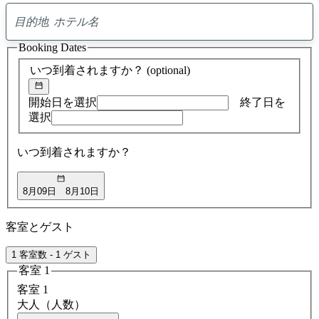
0
ア
Booking Dates
ド
バ
いつ到着されますか？
(optional)
イ
ス
の
開始日を選択
終了日を
検
選択
索
結
いつ到着されますか？
果
8月09日
8月10日
客室とゲスト
1 客室数 - 1 ゲスト
客室 1
客室 1
大人（人数）