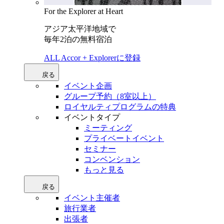
For the Explorer at Heart
アジア太平洋地域で
毎年2泊の無料宿泊
ALL Accor + Explorerに登録
戻る
イベント企画
グループ予約（8室以上）
ロイヤルティプログラムの特典
イベントタイプ
ミーティング
プライベートイベント
セミナー
コンベンション
もっと見る
戻る
イベント主催者
旅行業者
出張者