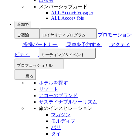
出張者
メンバーシップカード
ALL Accor+ Voyager
ALL Accor+ ibis
追加で
プロモーション
ご宿泊
ロイヤリティプログラム
提携パートナー
乗車を予約する
アクティ
ビティ
ミーティング＆イベント
プロフェッショナル
戻る
ホテルを探す
リゾート
アコーのブランド
サステイナブルツーリズム
旅のインスピレーション
マガジン
モルディブ
バリ
タイ