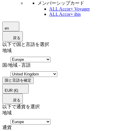
メンバーシップカード
ALL Accor+ Voyager
ALL Accor+ ibis
en
戻る
以下で国と言語を選択
地域
国/地域 - 言語
国と言語を確定
EUR
(€)
戻る
以下で通貨を選択
地域
通貨