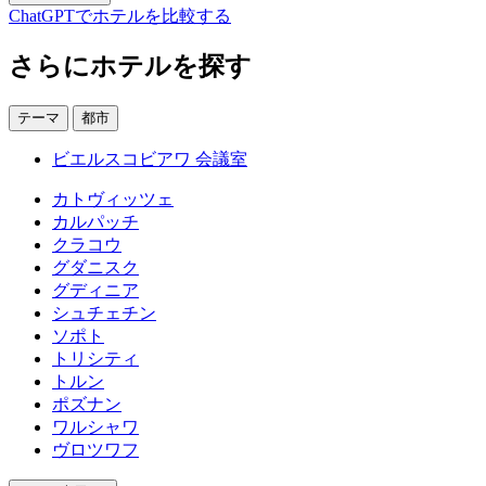
ChatGPTでホテルを比較する
さらにホテルを探す
テーマ
都市
ビエルスコビアワ 会議室
カトヴィッツェ
カルパッチ
クラコウ
グダニスク
グディニア
シュチェチン
ソポト
トリシティ
トルン
ポズナン
ワルシャワ
ヴロツワフ