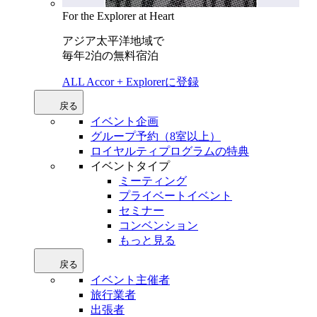
For the Explorer at Heart
アジア太平洋地域で
毎年2泊の無料宿泊
ALL Accor + Explorerに登録
戻る
イベント企画
グループ予約（8室以上）
ロイヤルティプログラムの特典
イベントタイプ
ミーティング
プライベートイベント
セミナー
コンベンション
もっと見る
戻る
イベント主催者
旅行業者
出張者