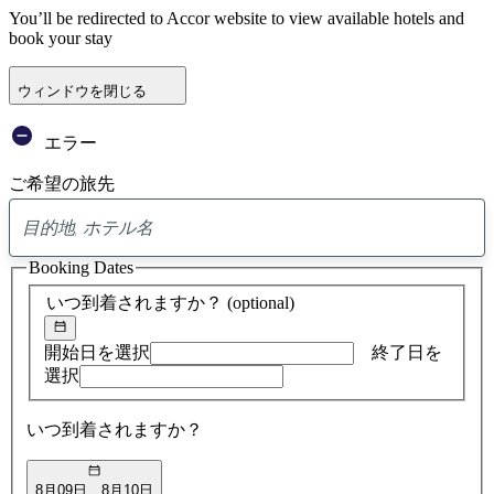
You’ll be redirected to Accor website to view available hotels and
book your stay
ウィンドウを閉じる
エラー
ご希望の旅先
0
ア
Booking Dates
ド
バ
いつ到着されますか？
(optional)
イ
ス
の
開始日を選択
終了日を
検
選択
索
結
いつ到着されますか？
果
8月09日
8月10日