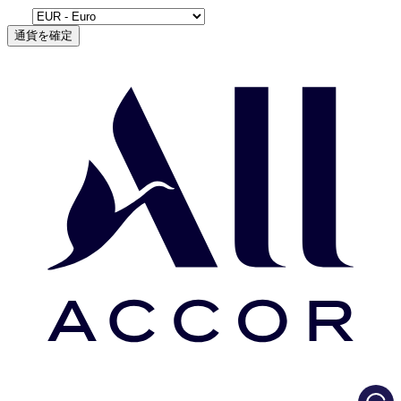
通貨を確定
Load