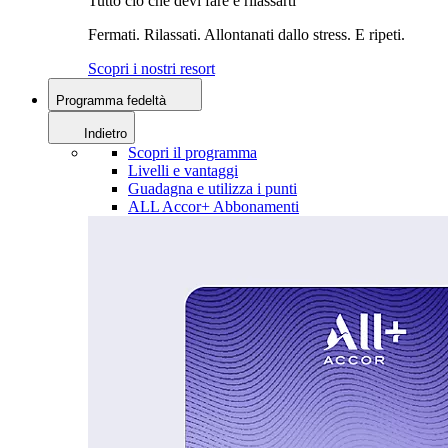
Tutto ciò che devi fare è rilassarti
Fermati. Rilassati. Allontanati dallo stress. E ripeti.
Scopri i nostri resort
Programma fedeltà
Indietro
Scopri il programma
Livelli e vantaggi
Guadagna e utilizza i punti
ALL Accor+ Abbonamenti