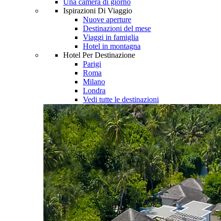
Una camera di giorno
Ispirazioni Di Viaggio
Nuove aperture
Destinazioni del mese
Viaggi in famiglia
Hotel in montagna
Hotel Per Destinazione
Parigi
Roma
Milano
Londra
Vedi tutte le destinazioni