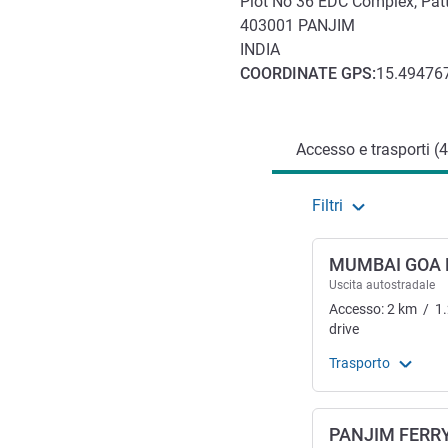
Plot No 36 EDC Complex, Patt
403001
PANJIM
INDIA
COORDINATE
GPS
:
15.494767
Accesso e trasporti
Accesso e trasporti (4
Filtri
MUMBAI GOA
Uscita autostradale
Accesso:
2
km
/
1
drive
Trasporto
PANJIM FERR