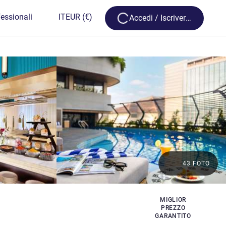
Loading...
essionali
IT
EUR
(€)
Accedi / Iscriversi
43 FOTO
MIGLIOR
PREZZO
GARANTITO