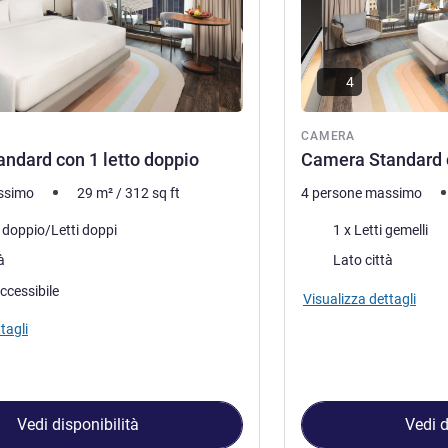
4
ra
CAMERA
ndard con 1 letto doppio
Camera Standard co
ssimo
29
m²
/
312
sq ft
4 persone massimo
letto
Biancheria da letto
o doppio/Letti doppi
1 x Letti gemelli
Vista:
à
Lato città
ccessibile
Visualizza dettagli
tagli
Vedi disponibilità
Vedi d