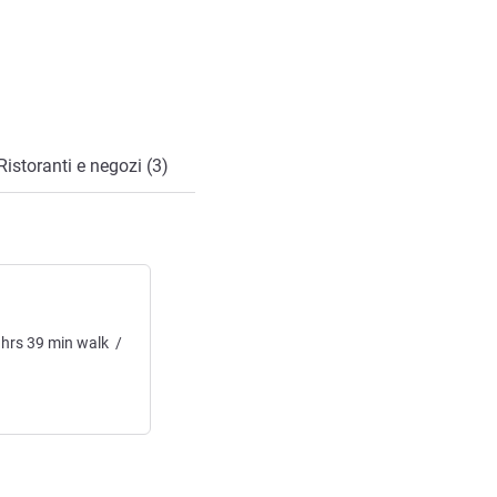
Ristoranti e negozi (3)
hrs
39
min
walk
/