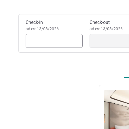
Prenota questo hotel
Check-in
Check-out
ad es: 13/08/2026
ad es: 13/08/2026
Visualizza det