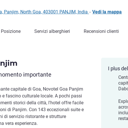
a, Panjim, North Goa, 403001 PANJIM, India
-
Vedi la mappa
Posizione
Servizi alberghieri
Recensioni clienti
anjim
I plus del
i momento importante
Cent
capi
Dabo
inante capitale di Goa, Novotel Goa Panjim
 e fascino culturale locale. A pochi passi
Expl
nti storici della città, l'hotel offre facile
acro
uoni di Panjim. Con 143 eccezionali suite e
incl
di servizio ristorante e strutture
rest
una vera esperienza.