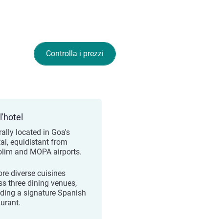
Controlla i prezzi
l'hotel
rally located in Goa's
tal, equidistant from
lim and MOPA airports.
ore diverse cuisines
ss three dining venues,
uding a signature Spanish
aurant.