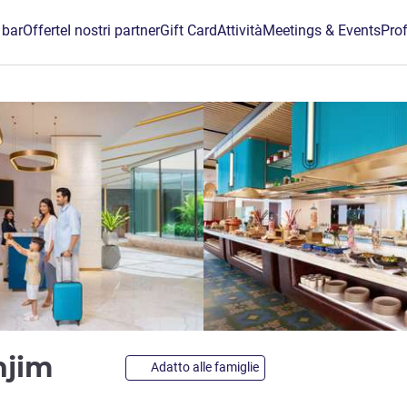
 bar
Offerte
I nostri partner
Gift Card
Attività
Meetings & Events
Prof
5 stelle
njim
Adatto alle famiglie