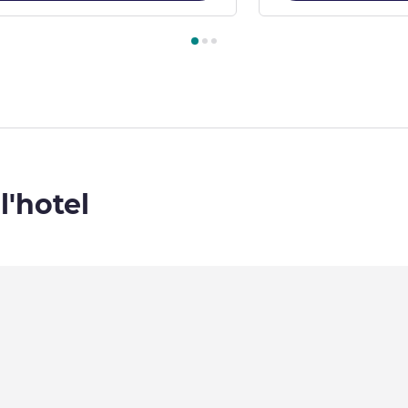
amera 1 : Camera standard con 1 letto doppio , Camera 2 : Camer
l'hotel