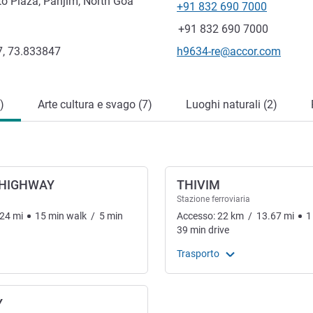
o Plaza, Panjim, North Goa
+91 832 690 7000
Telefono
Fax
+91 832 690 7000
E-mail di contatto
, 73.833847
h9634-re@accor.com
)
Arte cultura e svago (7)
Luoghi naturali (2)
 HIGHWAY
THIVIM
Stazione ferroviaria
.24
mi
15
min
walk
/
5
min
Accesso:
22
km
/
13.67
mi
1
39
min
drive
Trasporto
Y