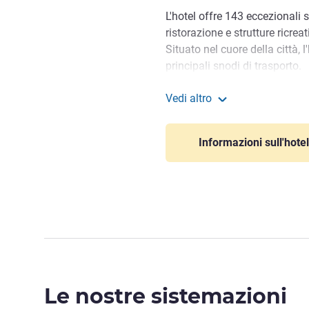
L'hotel offre 143 eccezionali
ristorazione e strutture ricre
Situato nel cuore della città, l
principali snodi di trasporto.
Located in the heart of the cit
Vedi altro
key transportation hubs. It i
Novotel Goa Panjim
Dabolim Airport, where guests 
Informazioni sull'hotel
convenience.
Siamo pronti e non vediamo 
Surajit CHATTERJEE, Gestion
Le nostre sistemazioni