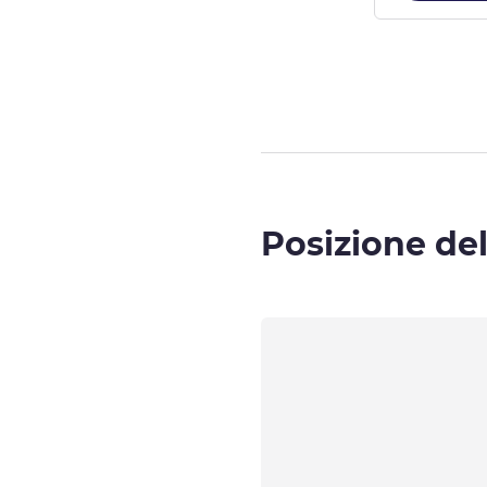
Pagina
1
di
3
, C
Posizione del