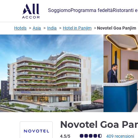
Soggiorno
Programma fedeltà
Ristoranti e
Hotels
Asia
India
Hotel in Panjim
Novotel Goa Panjim
Novotel Goa Pa
Giudizio clienti (Valutazione ALL)
4.5/5
409 recensioni