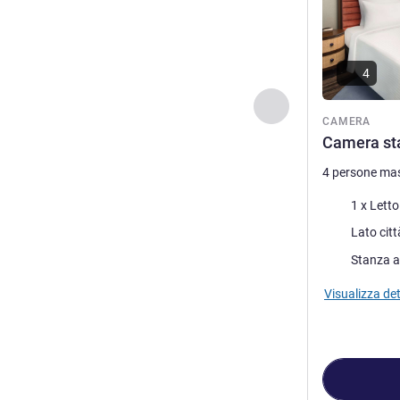
4
Precedente - Came
CAMERA
Camera sta
4 persone ma
Biancheria da 
1 x Lett
Vista:
Lato citt
Stanza a
Visualizza det