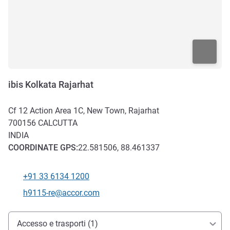
ibis Kolkata Rajarhat
Cf 12 Action Area 1C, New Town, Rajarhat
700156
CALCUTTA
INDIA
COORDINATE
GPS
:
22.581506, 88.461337
+91 33 6134 1200
Telefono
E-mail di contatto
h9115-re@accor.com
Accesso e trasporti
Accesso e trasporti (1)