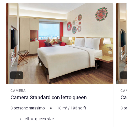
Visualizza dettagli
Visual
4
CAMERA
CA
Camera Standard con letto queen
Ca
3 persone massimo
18
m²
/
193
sq ft
3 p
Biancheria da letto
Bia
x Letto/i queen size