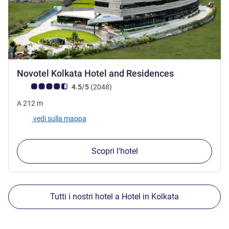
5 stelle
Novotel Kolkata Hotel and Residences
Giudizio clienti (Valutazione ALL)
recensioni
4.5/5
(2048
)
A
212
m
vedi sulla mappa
Scopri l'hotel
Tutti i nostri hotel a Hotel in Kolkata