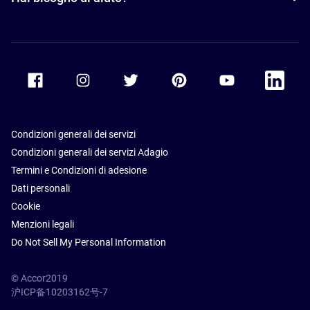
Accor Facebook
Accor Instagram
Accor Twitter
Accor Pinterest
Accor Youtube
Accor Li
Condizioni generali dei servizi
Condizioni generali dei servizi Adagio
Termini e Condizioni di adesione
Dati personali
Cookie
Menzioni legali
Do Not Sell My Personal Information
© Accor2019
沪ICP备10203162号-7