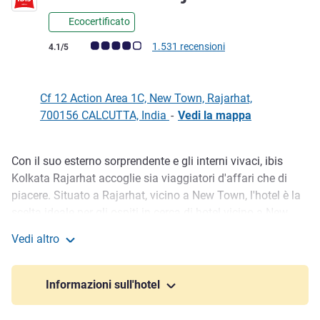
Ecocertificato
Giudizio clienti (Valutazione ALL)
1.531 recensioni
4.1/5
Cf 12 Action Area 1C, New Town, Rajarhat,
700156 CALCUTTA, India
-
Vedi la mappa
Con il suo esterno sorprendente e gli interni vivaci, ibis
Descrizione
Kolkata Rajarhat accoglie sia viaggiatori d'affari che di
piacere. Situato a Rajarhat, vicino a New Town, l'hotel è la
scelta ideale per gli ospiti in cerca di hotel vicino a New
Town Kolkata. Ispirato alla cultura giovanile della città
Vedi altro
offre arte locale contemporanea, spazi perfetti per
ibis Kolkata Rajarhat
Instagram, 189 camere moderne con Sweet Bed by ibis,
WIFI gratuito, ristorante con cucina internazionale e
Informazioni sull'hotel
strutture congressuali per accogliere fino a 120 ospiti.