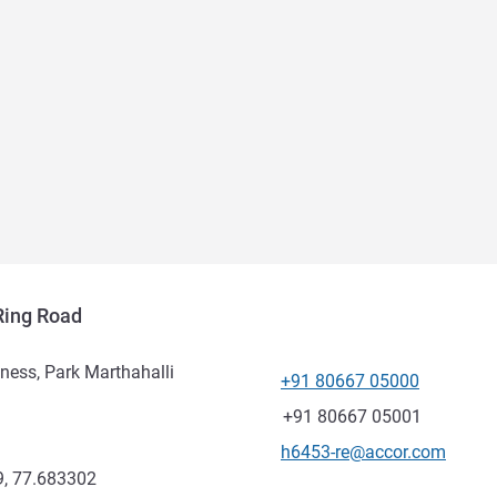
Ring Road
ess, Park Marthahalli
+91 80667 05000
Telefono
Fax
+91 80667 05001
E-mail di contatto
h6453-re@accor.com
, 77.683302