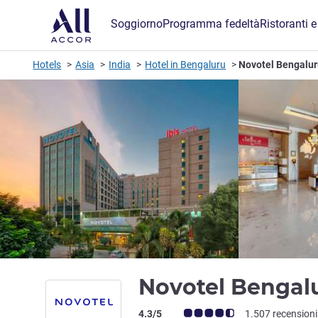
Soggiorno
Programma fedeltà
Ristoranti e
Hotels
Asia
India
Hotel in Bengaluru
Novotel Bengalur
Novotel Bengal
Giudizio clienti (Valutazione ALL)
4.3/5
1.507 recensioni