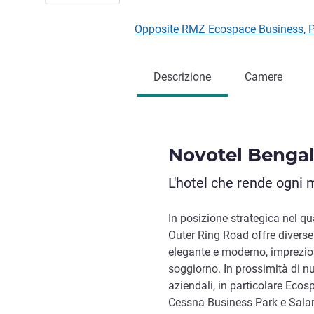
Opposite RMZ Ecospace Business, P
Descrizione
Camere
Novotel Bengal
L'hotel che rende ogn
In posizione strategica nel qu
Outer Ring Road offre diverse
elegante e moderno, impreziosi
soggiorno. In prossimità di nu
aziendali, in particolare Eco
Cessna Business Park e Salar