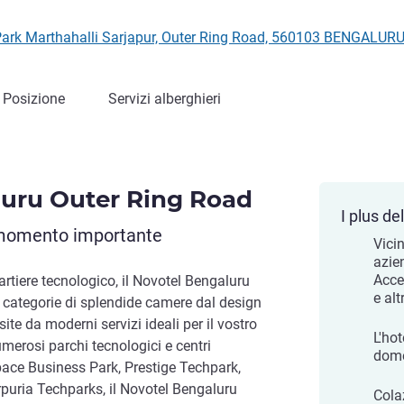
ark Marthahalli Sarjapur, Outer Ring Road, 560103 BENGALURU
Posizione
Servizi alberghieri
uru Outer Ring Road
I plus del
i momento importante
Vici
azie
Acce
artiere tecnologico, il Novotel Bengaluru
e alt
 categorie di splendide camere dal design
te da moderni servizi ideali per il vostro
L'hot
merosi parchi tecnologici e centri
dome
space Business Park, Prestige Techpark,
puria Techparks, il Novotel Bengaluru
Cola