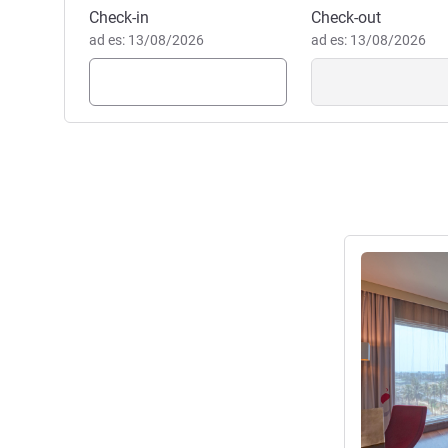
Sandeep Johri, Gestione hot
Prenota questo hotel
Check-in
Check-out
ad es: 13/08/2026
ad es: 13/08/2026
Visualizza det