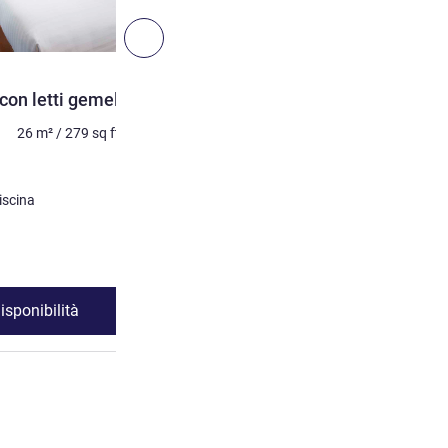
4
Successivo - Camera
CAMERA
n letti gemelli
Camera Premier con letto
26
m²
/
279
sq ft
4 persone massimo
26
m²
Biancheria da letto
1 x Letto/i king size
Vista:
Lato piscina
Lato città o Lato piscina
Visualizza dettagli
isponibilità
Vedi disponibil
AMERA DELUXE con letti gemelli