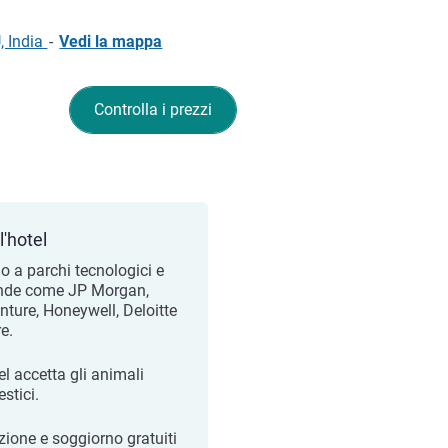
, India
-
Vedi la mappa
Controlla i prezzi
l'hotel
no a parchi tecnologici e
nde come JP Morgan,
nture, Honeywell, Deloitte
re.
el accetta gli animali
stici.
zione e soggiorno gratuiti