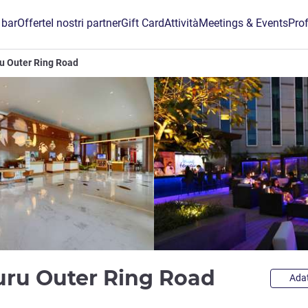
 bar
Offerte
I nostri partner
Gift Card
Attività
Meetings & Events
Prof
u Outer Ring Road
5 stelle
uru Outer Ring Road
Adat