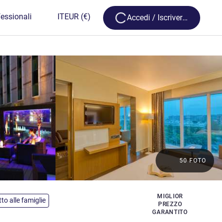
Loading...
essionali
IT
EUR
(€)
Accedi / Iscriversi
50 FOTO
MIGLIOR
to alle famiglie
PREZZO
GARANTITO