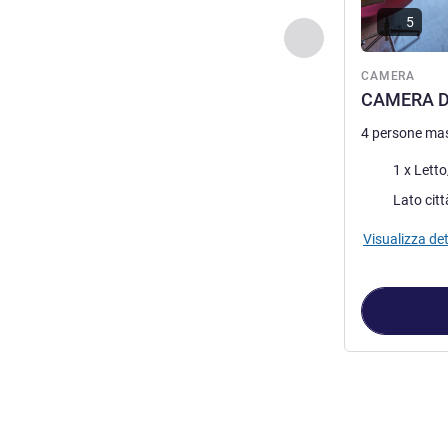
5
Precedente - Came
CAMERA
CAMERA DE
4 persone ma
Biancheria da 
1 x Letto
Vista:
Visualizza det
Pagina
1
di
3
, C