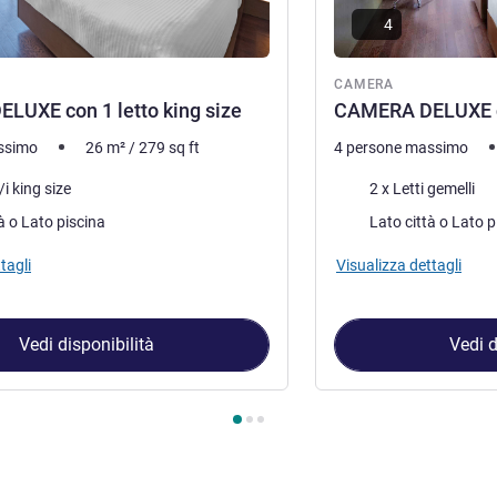
4
ra
CAMERA
LUXE con 1 letto king size
CAMERA DELUXE co
ssimo
26
m²
/
279
sq ft
4 persone massimo
letto
Biancheria da letto
/i king size
2 x Letti gemelli
Vista:
Lato città o Lato piscina
Lato città o 
tagli
Visualizza dettagli
Vedi disponibilità
Vedi d
amera 1 : CAMERA DELUXE con 1 letto king size , Camera 2 : C