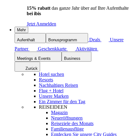
15% rabatt
das ganze Jahr über auf Ihre Aufenthalte
bei ibis
Jetzt Anmelden
Mehr
Deals
Unsere
Aufenthalt
Bonusprogramm
Partner
Geschenkkarte
Aktivitäten
Meetings & Events
Business
Zurück
Hotel suchen
Resorts
Nachhaltiges Reisen
Flug + Hotel
Unsere Marken
Ein Zimmer für den Tag
REISEIDEEN
Magazin
Neueröffnungen
Reiseziele des Monats
Familienausflüge
Entdecken Sie unsere City Guides