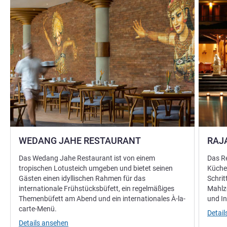
WEDANG JAHE RESTAURANT
RAJ
Das Wedang Jahe Restaurant ist von einem
Das Re
tropischen Lotusteich umgeben und bietet seinen
Küche 
Gästen einen idyllischen Rahmen für das
Schrit
internationale Frühstücksbüfett, ein regelmäßiges
Mahlze
Themenbüfett am Abend und ein internationales À-la-
und In
carte-Menü.
Detai
Details ansehen