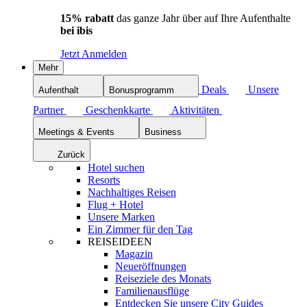
15% rabatt
das ganze Jahr über auf Ihre Aufenthalte
bei ibis
Jetzt Anmelden
Mehr
Deals
Unsere
Aufenthalt
Bonusprogramm
Partner
Geschenkkarte
Aktivitäten
Meetings & Events
Business
Zurück
Hotel suchen
Resorts
Nachhaltiges Reisen
Flug + Hotel
Unsere Marken
Ein Zimmer für den Tag
REISEIDEEN
Magazin
Neueröffnungen
Reiseziele des Monats
Familienausflüge
Entdecken Sie unsere City Guides