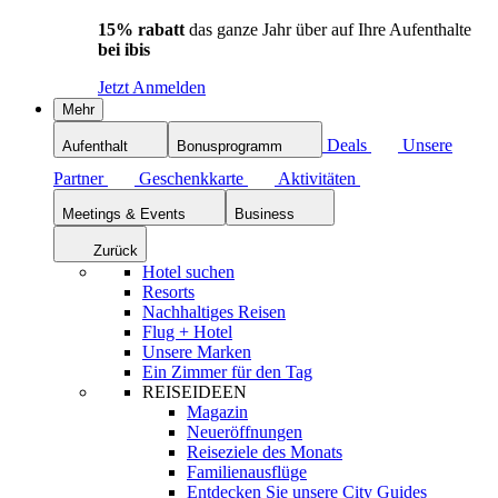
15% rabatt
das ganze Jahr über auf Ihre Aufenthalte
bei ibis
Jetzt Anmelden
Mehr
Deals
Unsere
Aufenthalt
Bonusprogramm
Partner
Geschenkkarte
Aktivitäten
Meetings & Events
Business
Zurück
Hotel suchen
Resorts
Nachhaltiges Reisen
Flug + Hotel
Unsere Marken
Ein Zimmer für den Tag
REISEIDEEN
Magazin
Neueröffnungen
Reiseziele des Monats
Familienausflüge
Entdecken Sie unsere City Guides