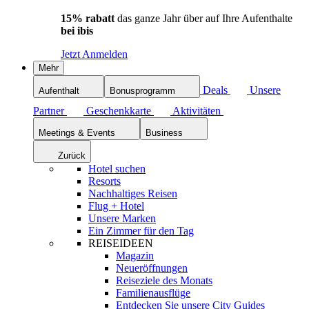
15% rabatt
das ganze Jahr über auf Ihre Aufenthalte
bei ibis
Jetzt Anmelden
Mehr
Deals
Unsere
Aufenthalt
Bonusprogramm
Partner
Geschenkkarte
Aktivitäten
Meetings & Events
Business
Zurück
Hotel suchen
Resorts
Nachhaltiges Reisen
Flug + Hotel
Unsere Marken
Ein Zimmer für den Tag
REISEIDEEN
Magazin
Neueröffnungen
Reiseziele des Monats
Familienausflüge
Entdecken Sie unsere City Guides