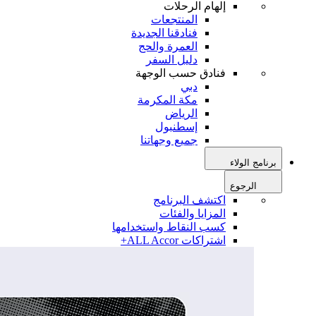
إلهام الرحلات
المنتجعات
فنادقنا الجديدة
العمرة والحج
دليل السفر
فنادق حسب الوجهة
دبي
مكة المكرمة
الرياض
إسطنبول
جميع وجهاتنا
برنامج الولاء
الرجوع
اكتشف البرنامج
المزايا والفئات
كسب النقاط واستخدامها
اشتراكات ALL Accor+