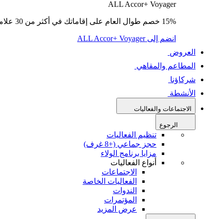
ALL Accor+ Voyager
15% خصم طوال العام على إقاماتك في أكثر من 30 علامة تجارية.
انضم إلى ALL Accor+ Voyager
العروض
المطاعم والمقاهي
شركاؤنا
الأنشطة
الاجتماعات والفعاليات
الرجوع
تنظيم الفعاليات
حجز جماعي (+8 غرف)
مزايا برنامج الولاء
أنواع الفعاليات
الاجتماعات
الفعاليات الخاصة
الندوات
المؤتمرات
عرض المزيد