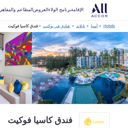
الإقامة
برنامج الولاء
العروض
المطاعم والمقاهي
Hotels
آسيا
تايلاند
فنادق في بوكيت
فندق كاسيا فوكيت
5 نجوم
فندق كاسيا فوكيت