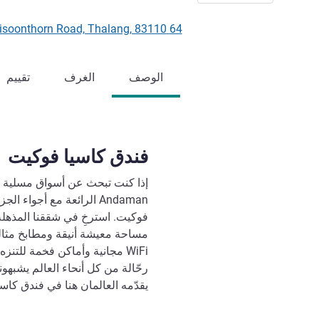
64 Moo 4 Srisoonthorn Road, Thalang, 83110 فوكيت, تايلاند
الوصف
الغرف
تقييم
فندق كاسيا فوكيت
إذا كنت تبحث عن أسواق مسلية 
Andaman الرائعة مع أجوا
فوكيت. استرخِ في شققنا المذهلة 
مساحة معيشة أنيقة ومطابخ مثال
WiFi مجانية وأماكن فخمة للتن
رحّالة من كل أنحاء العالم يشبهو
يقدّمه العالمان هنا في فندق كاس