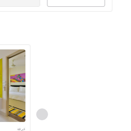
راجع التفاصيل
السابق - غرفة
غرفة