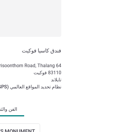
فندق كاسيا فوكيت
64 Moo 4 Srisoonthorn Road, Thalang
83110
فوكيت
تايلاند
نظام تحديد المواقع العالمي (
GPS
الوصول والتنقل
الفن والثق
ES MONUMENT