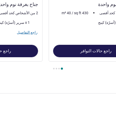
وم واحدة
جناح بغرفة نوم واحد
430
sq ft
/
40
m²
2 من الأشخاص كحد أقصى
فرش السرير
1 x سرير (أسرّة) كينج
راجع التفاصيل
راجع حالات التوافر
راجع حا
حدة , غرفة 2 : جناح بغرفة نوم واحدة مطل على الماء