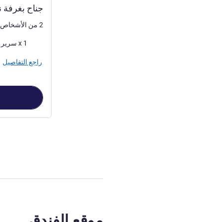
جناح بغرفة ن
2 من الأشخاص كحد أقصى
فرش السرير
1 x سرير (أسرّة) كينج
راجع التفاصيل
الصفحة
1
من
4
, غرفة 1 : جناح بغرفة نوم وا
موقع الفندق