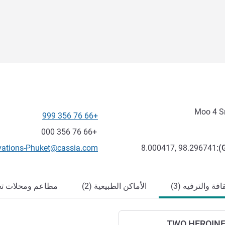
+66 76 356 999
الهاتف
فاكس
+66 76 356 000
تواصل معنا عبر البريد الإلكترون
vations-Phuket@cassia.com
8.000417, 98.296741
):
افة والترفيه (3)
الأماكن الطبيعية (2)
مطاعم ومحلات تجار
TWO HEROIN