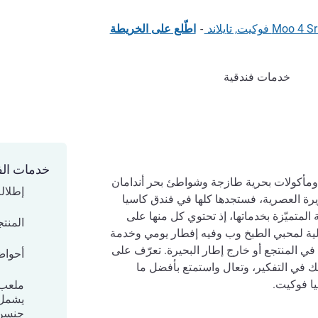
-
اطّلع على الخريطة
خدمات فندقية
خدمات الف
ومأكولات بحرية طازجة وشواطئ بحر أندامان
إطلال
ء الجزيرة العصرية، فستجدها كلها في فندق كاسيا
المتميّزة بخدماتها، إذ تحتوي كل منها على
المنت
ية لمحبي الطبخ وب وفيه إفطار يومي وخدمة
زه في المنتجع أو خارج إطار البحيرة. تعرّف على
أحواض
نك في التفكير، وتعال واستمتع بأفضل ما
يا فوكيت.
ملعب
جنسن