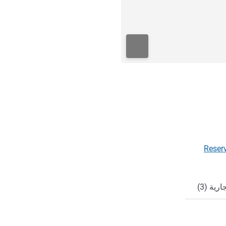
ي
Reser
ية (3)