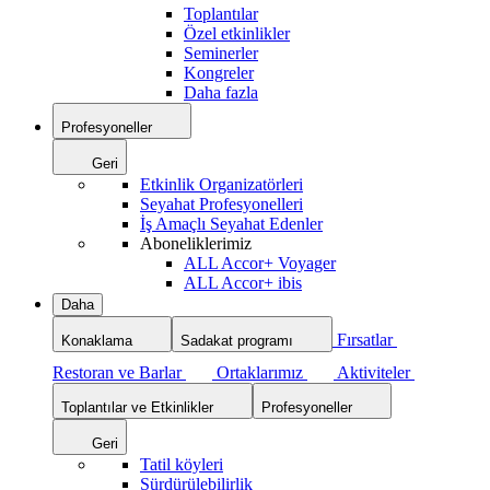
Toplantılar
Özel etkinlikler
Seminerler
Kongreler
Daha fazla
Profesyoneller
Geri
Etkinlik Organizatörleri
Seyahat Profesyonelleri
İş Amaçlı Seyahat Edenler
Aboneliklerimiz
ALL Accor+ Voyager
ALL Accor+ ibis
Daha
Fırsatlar
Konaklama
Sadakat programı
Restoran ve Barlar
Ortaklarımız
Aktiviteler
Toplantılar ve Etkinlikler
Profesyoneller
Geri
Tatil köyleri
Sürdürülebilirlik