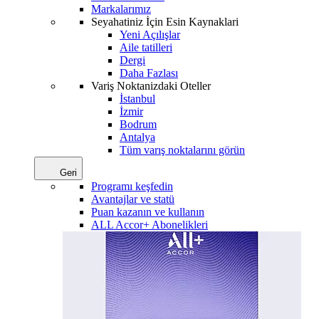
Markalarımız
Seyahatiniz İçin Esin Kaynaklari
Yeni Açılışlar
Aile tatilleri
Dergi
Daha Fazlası
Variş Noktanizdaki Oteller
İstanbul
İzmir
Bodrum
Antalya
Tüm varış noktalarını görün
Geri
Programı keşfedin
Avantajlar ve statü
Puan kazanın ve kullanın
ALL Accor+ Abonelikleri