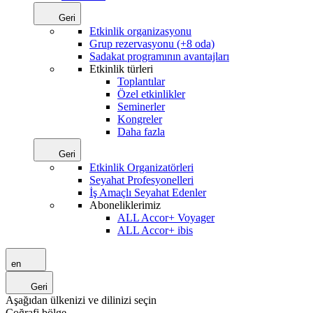
Geri
Etkinlik organizasyonu
Grup rezervasyonu (+8 oda)
Sadakat programının avantajları
Etkinlik türleri
Toplantılar
Özel etkinlikler
Seminerler
Kongreler
Daha fazla
Geri
Etkinlik Organizatörleri
Seyahat Profesyonelleri
İş Amaçlı Seyahat Edenler
Aboneliklerimiz
ALL Accor+ Voyager
ALL Accor+ ibis
en
Geri
Aşağıdan ülkenizi ve dilinizi seçin
Coğrafi bölge