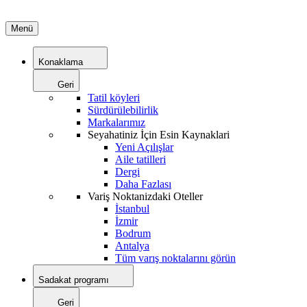
Menü
Konaklama
Geri
Tatil köyleri
Sürdürülebilirlik
Markalarımız
Seyahatiniz İçin Esin Kaynaklari
Yeni Açılışlar
Aile tatilleri
Dergi
Daha Fazlası
Variş Noktanizdaki Oteller
İstanbul
İzmir
Bodrum
Antalya
Tüm varış noktalarını görün
Sadakat programı
Geri