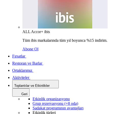
ALL Accor+ ibis
Tüm ibis markalarında tüm yıl boyunca %15 indirim.
Abone Ol
Fırsatlar
Restoran ve Barlar
Ortaklarımız
Aktiviteler
Toplantılar ve Etkinlikler
Geri
Etkinlik organizasyonu
Grup rezervasyonu (+8 oda)
Sadakat programının avantajları
Etkinlik türleri